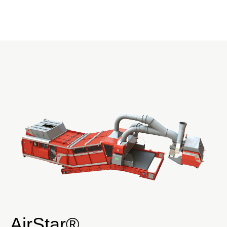
AirStar®