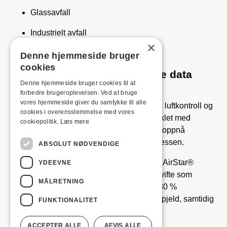
Glassavfall
Industrielt avfall
×
Skrapmetall
Denne hjemmeside bruger
cookies
Viktige funksjoner og tekniske data
Denne hjemmeside bruger cookies til at
NotusAir-systemet – Det innovative
forbedre brugeroplevelsen. Ved at bruge
vores hjemmeside giver du samtykke til alle
luftseparasjonssystemet sikrer presis luftkontroll og
cookies i overensstemmelse med vores
optimal separasjon. Systemet er utviklet med
cookiepolitik.
Læs mere
spesialtilpassede komponenter for å oppnå
maksimal effektivitet i sorteringsprosessen.
ABSOLUT NØDVENDIGE
Justerbar vifte med frekvensstyring – AirStar®
YDEEVNE
evolution er utstyrt med en justerbar vifte som
MÅLRETNING
reduserer energiforbruket med over 30 %
sammenlignet med tradisjonelle luftspjeld, samtidig
FUNKTIONALITET
som støyforurensningen minimeres.
ACCEPTER ALLE
AFVIS ALLE