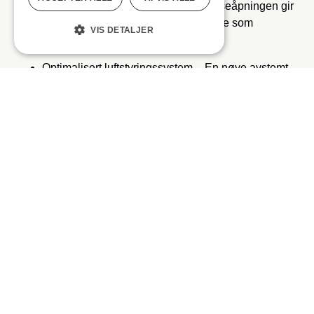
Ekstra bred luftdyse – Den større dyseåpningen gir
en jevnere og kraftigere luftstrøm, noe som
VIS DETALJER
forbedrer separasjonen betydelig.
Optimalisert luftstyringssystem – En nøye avstemt
luftstrøm sørger for effektiv transport av det lette
materialet til lysfraksjonskammeret. En
spesialdesignet avtrekkshette muliggjør også sikker
resirkulering av luften.
Automatisk parameterkontroll –
Separasjonsprosessen kan justeres nøyaktig uten
bruk av verktøy. Justeringsmulighetene omfatter en
horisontalt bevegelig separatortrommel, justerbar
høyde på matebåndet, variabel dysevinkel og
trykkregulering.
AirStar® evolution er konstruert med en brukervennlig
design som gjør det enkelt å komme til fra alle sider for
vedlikehold og inspeksjon. Store glassfelt gjør det mulig å