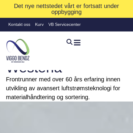
Det nye nettstedet vårt er fortsatt under
oppbygging
Kontakt oss
Kurv
VB Servicecenter
BRANN
Westeria
Frontrunner med over 60 års erfaring innen
utvikling av avansert luftstrømsteknologi for
Hjem
»
Merkevarer
»
Westeria
materialhåndtering og sortering.