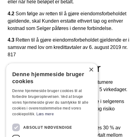
eller når hele beløpet er betalt.
4.2
Som følge av retten til å gjøre eiendomsforbeholdet
gjeldende, skal Kunden erstatte ethvert tap og enhver
kostnad som Selger påføres i denne forbindelse.
4.3
Retten til å gjøre eiendomsforbeholdet gjeldende er i
samsvar med lov om kredittavtaler av 6. august 2019 nr.
817
5. Returbetingelser
×
Denne hjemmeside bruger
cookies
5.1
Ved kjøp av lagervarer kan Kunden returnere
produktet til Selger i Selgers lokaler innen 5 virkedager.
Denne hjemmeside bruger cookies til at
forbedre brugeroplevelsen. Ved at bruge
5.2
Hvis kunden ikke kan returnere varene i selgerens
vores hjemmeside giver du samtykke til alle
lokaler, skal kunden bære alle kostnader og risiko
cookies i overensstemmelse med vores
cookiepolitik.
Læs mere
forbundet med returen.
5.3
Ved tilbakebetaling av produktet trekkes 30 % av
ABSOLUT NØDVENDIGE
kjøpesummen fra, med mindre annet er avtalt mellom