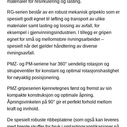
materialer for resirkulering og lasting.
RG-serien består av en robust mekanisk gripeklo som er
spesielt godt egnet til løfting og transport av ulike
materialer samt lasting og lossing av avfall, for
eksempel i gjenvinningsindustrien. I tillegg er gripen
egnet for små og mellomstore rivningsarbeider –
spesielt når det gjelder håndtering av diverse
rivningsavfall.
PMZ- og PM-seriene har 360° uendelig rotasjon og
strupeventiler for konstant og optimal rotasjonshastighet
for nøyaktig posisjonering.
PMZ-gripeserien kjennetegnes først og fremst av sin
kompakte konstruksjon og optimale åpning.
Åpningsvinkelen på 90° gir et perfekt forhold mellom
kraft og innhold.
De spesielt robuste ribbeplatene (som også kan leveres
med brente skuffer for bruk i omlastingsapplikasjoner på