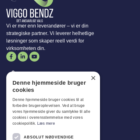
Vi er mer enn leverandører – vi er din
strategiske partner. Vi leverer helhetlige
løsninger som skaper reell verdi for
virksomheten din.
Åpningstider
×
Denne hjemmeside bruger
Mann-
Mål
:
07:30 - 16:00
cookies
Fredager:
07:30 - 13:00
Lør-
Sønn
:
Stengt
Denne hjemmeside bruger cookies til at
forbedre brugeroplevelsen. Ved at bruge
vores hjemmeside giver du samtykke til alle
Kundeservice
cookies i overensstemmelse med vores
cookiepolitik.
Læs mere
Industriparken 42, 4270 Høng
CVR: 17261436
ABSOLUT NØDVENDIGE