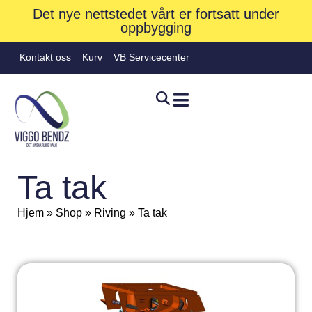
Det nye nettstedet vårt er fortsatt under
oppbygging
Kontakt oss
Kurv
VB Servicecenter
Ta tak
Hjem
»
Shop
»
Riving
»
Ta tak