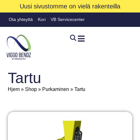
Uusi sivustomme on vielä rakenteilla
Ota yhteyttä
Kori
VB Servicecenter
Tartu
Hjem
»
Shop
»
Purkaminen
»
Tartu