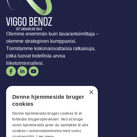
Olemme enemmän kuin tavarantoimittaja –
olemme strateginen kumppanisi.
Toimitamme kokonaisvaltaisia ratkaisuja,
jotka luovat todellista arvoa
liiketoiminnallesi.
Aukioloajat
×
Denne hjemmeside bruger
Mies-
Tavoite
:
07:30 - 16:00
cookies
Perjantaisin:
07:30 - 13:00
La-
Son
:
Suljettu
Denne hjemmeside bruger cookies til at
forbedre brugeroplevelsen. Ved at bruge
vores hjemmeside giver du samtykke til alle
Asiakaspalvelu
cookies i overensstemmelse med vores
cookiepolitik.
Læs mere