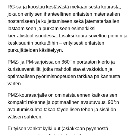
RG-sarja koostuu kestävästä mekaanisesta kourasta,
joka on erityisen ihanteellinen erilaisten materiaalien
nostamiseen ja kuljettamiseen sekä jätemateriaalien
lastaamiseen ja purkamiseen esimerkiksi
kierrätysteollisuudessa. Lisäksi koura soveltuu pieniin ja
keskisuuriin purkutöihin – erityisesti erilaisten
purkujätteiden käsittelyyn.
PMZ- ja PM-sarjoissa on 360°:n portaaton kierto ja
kuristusventtiilit, jotka mahdollistavat vakioidun ja
optimaalisen pyörimisnopeuden tarkkaa paikannusta
varten.
PMZ-kourasarjalle on ominaista ennen kaikkea sen
kompakti rakenne ja optimaalinen avautuvuus. 90°:n
avautumiskulma takaa täydellisen tehon ja sisällön
välisen suhteen.
Erityisen vankat kylkiluut (asiakkaan pyynnöstä