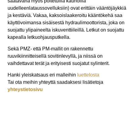
saatavana myös poltetuilla kauhoilla
uudelleenlataussovelluksiin) ovat erittäin vääntöjäykkiä
ja kestäviä. Vakaa, kaksoislaakeroitu kääntökehä saa
käyttövoimansa sisäisestä hydraulimoottorista, joka on
suojattu ylipaineelta iskuventtiileillä. Letkut on suojattu
kapealla letkuohjausputkella.
Sekä PMZ- että PM-mallit on rakennettu
ruuvikiinnitteisellä sovitinlevyllä, ja niissä on
vaihdettavat terät ja erityisesti suojatut sylinterit.
Hanki yleiskatsaus eri malleihin
luettelosta
Tai ota meihin yhteyttä saadaksesi lisätietoja
yhteystietosivu