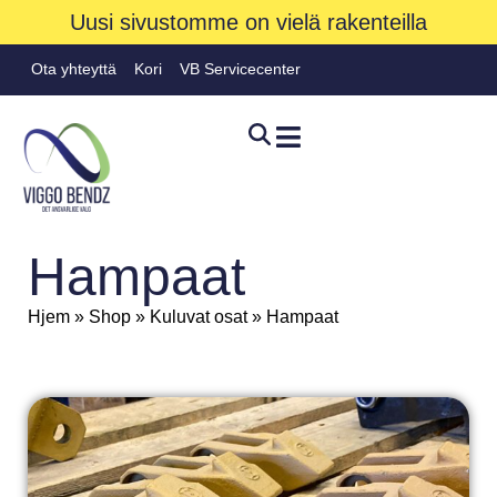
Uusi sivustomme on vielä rakenteilla
Ota yhteyttä
Kori
VB Servicecenter
Hampaat
Hjem
»
Shop
»
Kuluvat osat
»
Hampaat