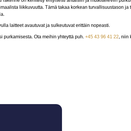
 rakenne on kehitetty erityisesti ahtaisiin ja mutkitteleviin purk
imaalista liikkuvuutta. Tämä takaa korkean turvallisuustason ja
la.
vulla laitteet avautuvat ja sulkeutuvat erittäin nopeasti.
purkamisesta. Ota meihin yhteyttä puh.
+45 43 96 41 22
, nii