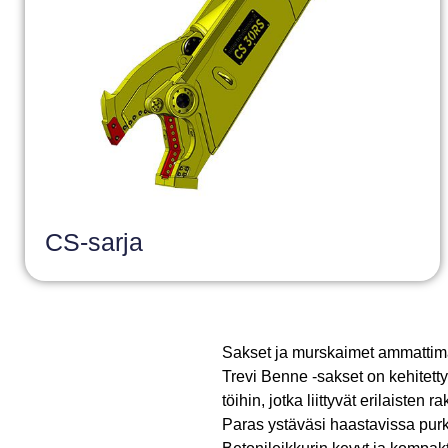
CS-sarja
Sakset ja murskaimet ammattim
Trevi Benne -sakset on kehitetty 
töihin, jotka liittyvät erilaiste
Paras ystäväsi haastavissa pur