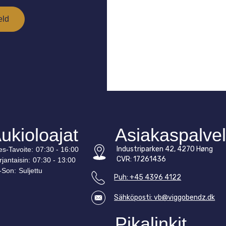
ukioloajat
Asiakaspalve
Industriparken 42, 4270 Høng
es-
Tavoite
:
07:30 - 16:00
CVR: 17261436
rjantaisin:
07:30 - 13:00
-
Son
:
Suljettu
Puh: +45 4396 4122
Sähköposti: vb@viggobendz.dk
Pikalinkit