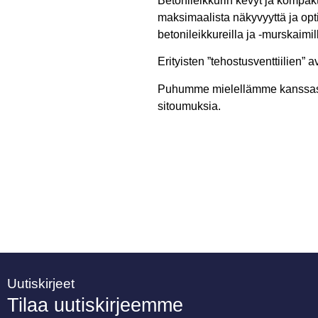
Betonileikkurin kevyt ja kompakti
maksimaalista näkyvyyttä ja opt
betonileikkureilla ja -murskaimil
Erityisten ”tehostusventtiilien” a
Puhumme mielellämme kanssasi 
sitoumuksia.
Uutiskirjeet
Tilaa uutiskirjeemme