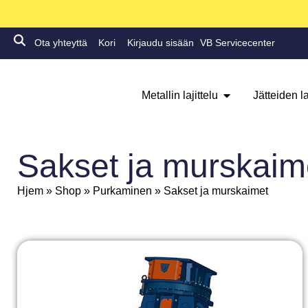
Ota yhteyttä
Kori
Kirjaudu sisään
VB Servicecenter
Metallin lajittelu
Jätteiden la
Sakset ja murskaim
Hjem
»
Shop
»
Purkaminen
»
Sakset ja murskaimet