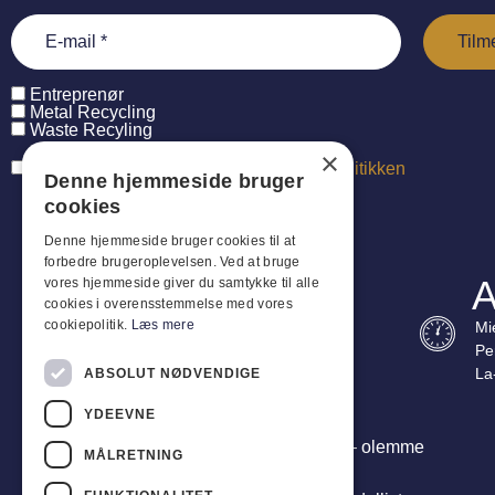
Entreprenør
Metal Recycling
Waste Recyling
×
Jeg har læst og accepterer
persondatapolitikken
Denne hjemmeside bruger
cookies
Denne hjemmeside bruger cookies til at
forbedre brugeroplevelsen. Ved at bruge
A
vores hjemmeside giver du samtykke til alle
cookies i overensstemmelse med vores
cookiepolitik.
Læs mere
Mi
Pe
La
ABSOLUT NØDVENDIGE
YDEEVNE
Olemme enemmän kuin tavarantoimittaja – olemme
MÅLRETNING
strateginen kumppanisi. Toimitamme