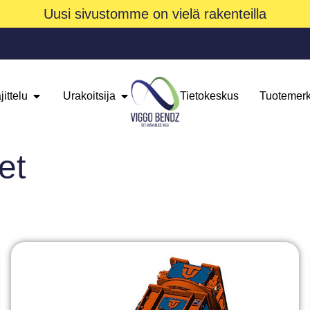
Uusi sivustomme on vielä rakenteilla
jittelu
Urakoitsija
Tietokeskus
Tuotemerk
et