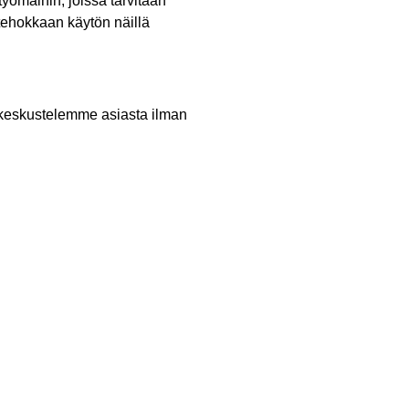
utyömaihin, joissa tarvitaan
 tehokkaan käytön näillä
n keskustelemme asiasta ilman