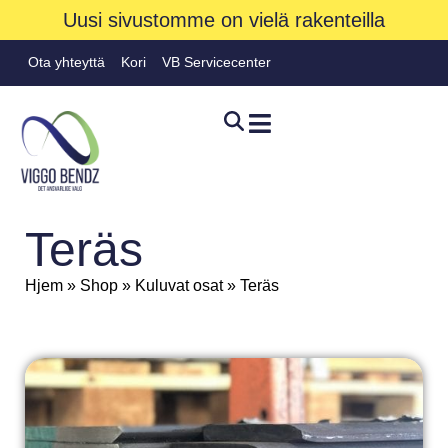
Uusi sivustomme on vielä rakenteilla
Ota yhteyttä
Kori
VB Servicecenter
Teräs
Hjem
»
Shop
»
Kuluvat osat
»
Teräs