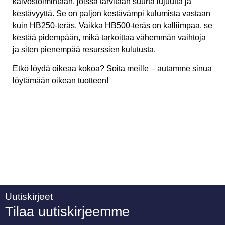
kaivostoimintaan, joissa tarvitaan suurta lujuutta ja
kestävyyttä. Se on paljon kestävämpi kulumista vastaan
kuin HB250-teräs. Vaikka HB500-teräs on kalliimpaa, se
kestää pidempään, mikä tarkoittaa vähemmän vaihtoja
ja siten pienempää resurssien kulutusta.
Etkö löydä oikeaa kokoa? Soita meille – autamme sinua
löytämään oikean tuotteen!
Uutiskirjeet
Tilaa uutiskirjeemme