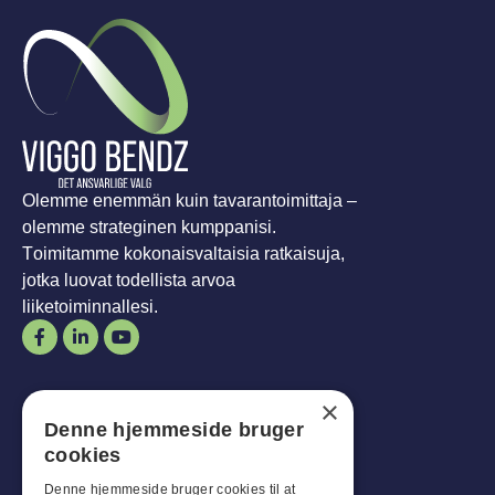
Olemme enemmän kuin tavarantoimittaja –
olemme strateginen kumppanisi.
Toimitamme kokonaisvaltaisia ratkaisuja,
jotka luovat todellista arvoa
liiketoiminnallesi.
Aukioloajat
×
Denne hjemmeside bruger
Mies-
Tavoite
:
07:30 - 16:00
cookies
Perjantaisin:
07:30 - 13:00
La-
Son
:
Suljettu
Denne hjemmeside bruger cookies til at