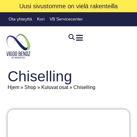
Uusi sivustomme on vielä rakenteilla
Ota yhteyttä
Kori
VB Servicecenter
Chiselling
Hjem
»
Shop
»
Kuluvat osat
»
Chiselling