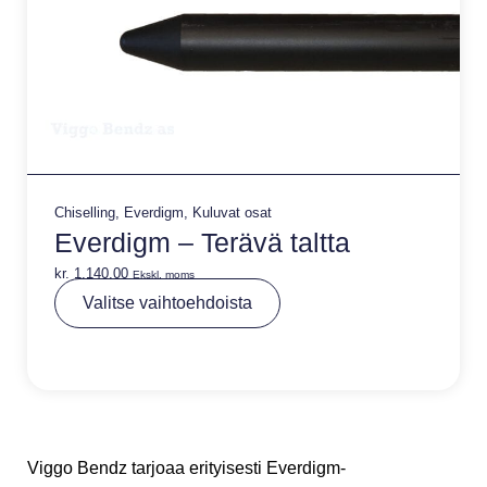
Chiselling
,
Everdigm
,
Kuluvat osat
Everdigm – Terävä taltta
kr.
1.140,00
Ekskl. moms
A
Valitse vaihtoehdoista
lt
e
r
n
a
ti
v
e
:
Viggo Bendz tarjoaa erityisesti Everdigm-