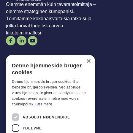
Olemme enemmän kuin tavarantoimittaja –
olemme strateginen kumppanisi.
Toimitamme kokonaisvaltaisia ratkaisuja,
jotka luovat todellista arvoa
liiketoiminnallesi.
Aukioloajat
×
Denne hjemmeside bruger
Mies-
Tavoite
:
07:30 - 16:00
cookies
Perjantaisin:
07:30 - 13:00
La-
Son
:
Suljettu
Denne hjemmeside bruger cookies til at
forbedre brugeroplevelsen. Ved at bruge
vores hjemmeside giver du samtykke til alle
Asiakaspalvelu
cookies i overensstemmelse med vores
cookiepolitik.
Læs mere
Industriparken 42, 4270 Høng
CVR: 17261436
ABSOLUT NØDVENDIGE
Puh: +45 4396 4122
YDEEVNE