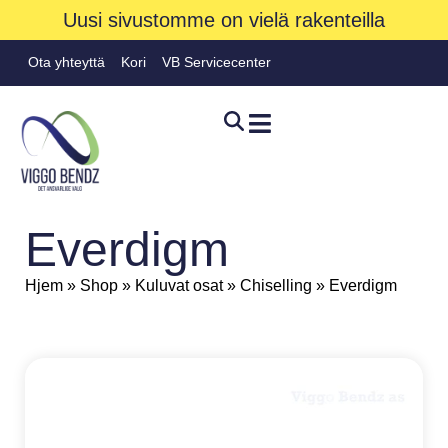
Uusi sivustomme on vielä rakenteilla
Ota yhteyttä
Kori
VB Servicecenter
Everdigm
Hjem
»
Shop
»
Kuluvat osat
»
Chiselling
»
Everdigm