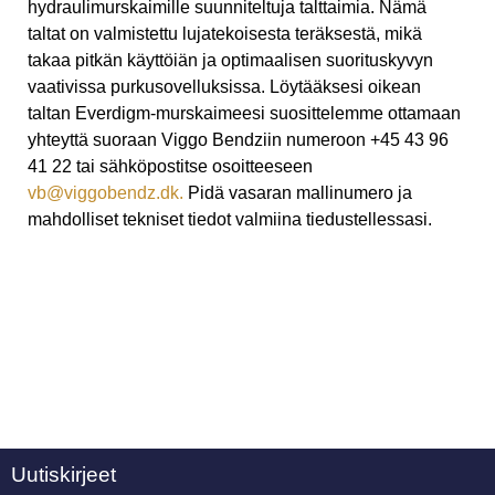
hydraulimurskaimille suunniteltuja talttaimia. Nämä
taltat on valmistettu lujatekoisesta teräksestä, mikä
takaa pitkän käyttöiän ja optimaalisen suorituskyvyn
vaativissa purkusovelluksissa. Löytääksesi oikean
taltan Everdigm-murskaimeesi suosittelemme ottamaan
yhteyttä suoraan Viggo Bendziin numeroon +45 43 96
41 22 tai sähköpostitse osoitteeseen
vb@viggobendz.dk.
Pidä vasaran mallinumero ja
mahdolliset tekniset tiedot valmiina tiedustellessasi.
Uutiskirjeet