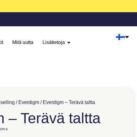
it
Mitä uutta
Lisätietoja
selling
/
Everdigm
/ Everdigm – Terävä taltta
 – Terävä taltta
oms