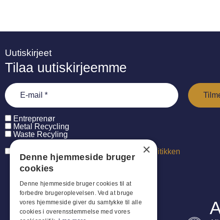
Uutiskirjeet
Tilaa uutiskirjeemme
Entreprenør
Metal Recycling
Waste Recyling
×
Jeg har læst og accepterer
persondatapolitikken
Denne hjemmeside bruger
cookies
Denne hjemmeside bruger cookies til at
forbedre brugeroplevelsen. Ved at bruge
A
vores hjemmeside giver du samtykke til alle
cookies i overensstemmelse med vores