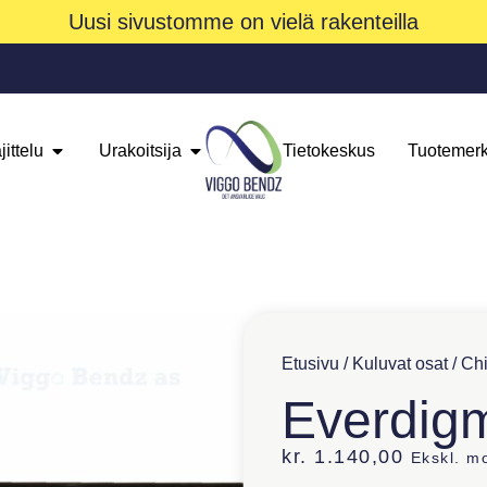
Uusi sivustomme on vielä rakenteilla
jittelu
Urakoitsija
Tietokeskus
Tuotemerk
Etusivu
/
Kuluvat osat
/
Chi
Everdigm
kr.
1.140,00
Ekskl. m