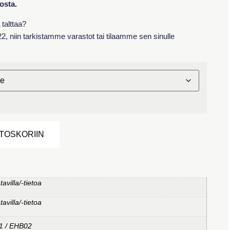
losta.
talttaa?
22, niin tarkistamme varastot tai tilaamme sen sinulle
Alternative:
STOSKORIIN
tavilla/-tietoa
tavilla/-tietoa
1 / EHB02