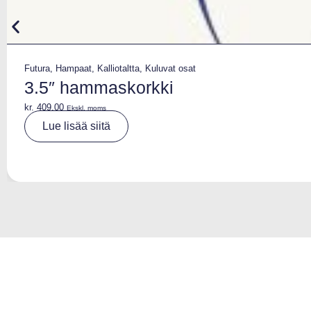
Futura
,
Hampaat
,
Kalliotaltta
,
Kuluvat osat
3.5″ hammaskorkki
kr.
409,00
Ekskl. moms
A
Lue lisää siitä
lt
e
r
n
a
ti
v
e
: