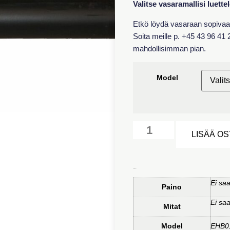
Valitse vasaramallisi luette
Etkö löydä vasaraan sopivaa 
Soita meille p. +45 43 96 41 
mahdollisimman pian.
Model
LISÄÄ O
Lisätiedot
Ei saa
Paino
Ei saa
Mitat
Model
EHB0