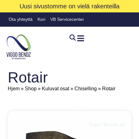
Uusi sivustomme on vielä rakenteilla
Ota yhteyttä
Kori
VB Servicecenter
Rotair
Hjem
»
Shop
»
Kuluvat osat
»
Chiselling
»
Rotair