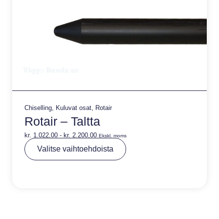
Chiselling
,
Kuluvat osat
,
Rotair
Rotair – Taltta
kr.
1.022,00
-
kr.
2.200,00
Ekskl. moms
A
Valitse vaihtoehdoista
lt
e
r
n
a
ti
v
e
: