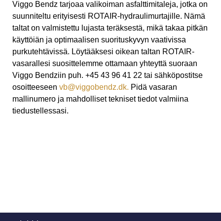
Viggo Bendz tarjoaa valikoiman asfalttimitaleja, jotka on
suunniteltu erityisesti ROTAIR-hydraulimurtajille. Nämä
taltat on valmistettu lujasta teräksestä, mikä takaa pitkän
käyttöiän ja optimaalisen suorituskyvyn vaativissa
purkutehtävissä. Löytääksesi oikean taltan ROTAIR-
vasarallesi suosittelemme ottamaan yhteyttä suoraan
Viggo Bendziin puh. +45 43 96 41 22 tai sähköpostitse
osoitteeseen
vb@viggobendz.dk.
Pidä vasaran
mallinumero ja mahdolliset tekniset tiedot valmiina
tiedustellessasi.