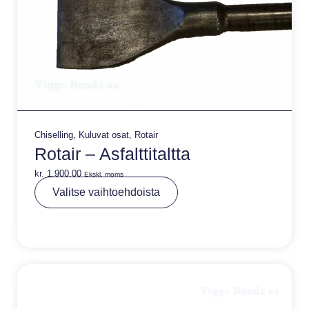
Chiselling
,
Kuluvat osat
,
Rotair
Rotair – Asfalttitaltta
kr.
1.900,00
Ekskl. moms
A
Valitse vaihtoehdoista
lt
e
r
n
a
ti
v
e
: