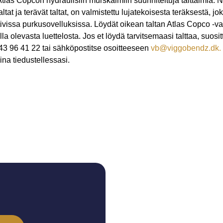
Atlas Copcon hydraulisiin murskaimiin suunniteltuja talttaimia. 
ät taltat ja terävät taltat, on valmistettu lujatekoisesta teräksestä, 
ivissa purkusovelluksissa. Löydät oikean taltan Atlas Copco -va
lla olevasta luettelosta. Jos et löydä tarvitsemaasi talttaa, suo
43 96 41 22 tai sähköpostitse osoitteeseen
vb@viggobendz.dk.
ina tiedustellessasi.