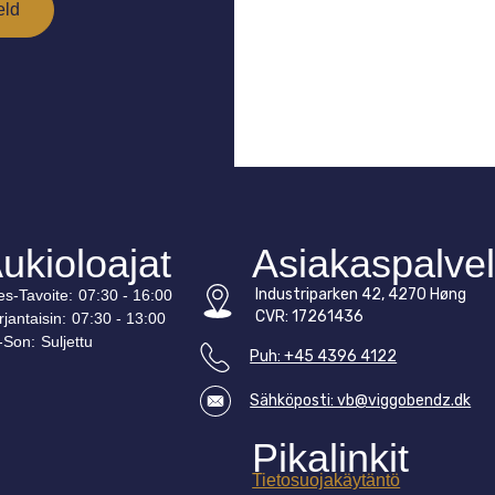
ukioloajat
Asiakaspalve
Industriparken 42, 4270 Høng
es-
Tavoite
:
07:30 - 16:00
CVR: 17261436
rjantaisin:
07:30 - 13:00
-
Son
:
Suljettu
Puh: +45 4396 4122
Sähköposti: vb@viggobendz.dk
Pikalinkit
Tietosuojakäytäntö