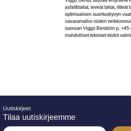
Viggo Bendz tarjoaa erityisesti 
asfalttitaltat, leveät taltat, litte
optimaalisen suorituskyvyn vaat
vasaramallisi niiden verkkosivui
suoraan Viggo Bendziin p. +45 
mahdolliset tekniset tiedot valmi
Uutiskirjeet
Tilaa uutiskirjeemme