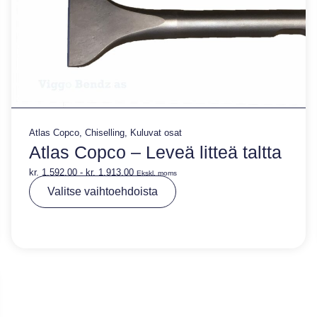
Atlas Copco
,
Chiselling
,
Kuluvat osat
Atlas Copco – Leveä litteä taltta
kr.
1.592,00
-
kr.
1.913,00
Ekskl. moms
A
Valitse vaihtoehdoista
lt
e
r
n
a
ti
v
e
: