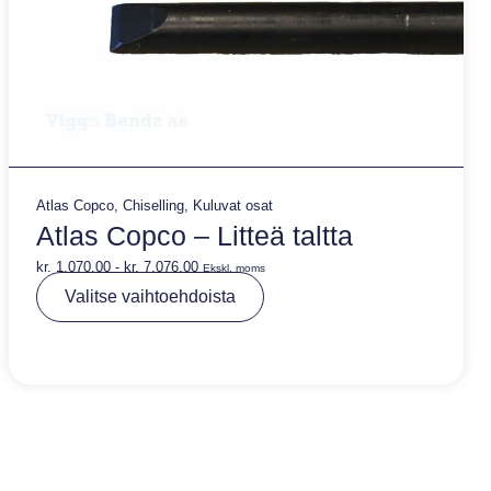
Atlas Copco
,
Chiselling
,
Kuluvat osat
Atlas Copco – Litteä taltta
kr.
1.070,00
-
kr.
7.076,00
Ekskl. moms
A
Valitse vaihtoehdoista
lt
e
r
n
a
ti
v
e
: