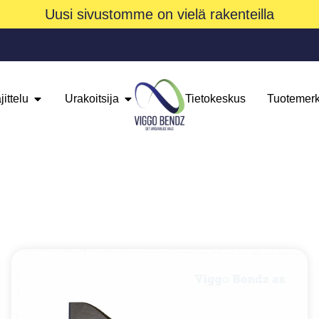
Uusi sivustomme on vielä rakenteilla
jittelu
Urakoitsija
Tietokeskus
Tuotemerk