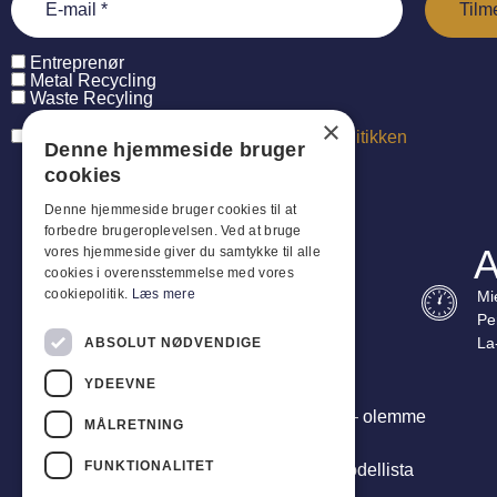
Entreprenør
Metal Recycling
Waste Recyling
×
Jeg har læst og accepterer
persondatapolitikken
Denne hjemmeside bruger
cookies
Denne hjemmeside bruger cookies til at
forbedre brugeroplevelsen. Ved at bruge
A
vores hjemmeside giver du samtykke til alle
cookies i overensstemmelse med vores
cookiepolitik.
Læs mere
Mi
Pe
La
ABSOLUT NØDVENDIGE
YDEEVNE
Olemme enemmän kuin tavarantoimittaja – olemme
MÅLRETNING
strateginen kumppanisi. Toimitamme
FUNKTIONALITET
kokonaisvaltaisia ratkaisuja, jotka luovat todellista
arvoa liiketoiminnallesi.