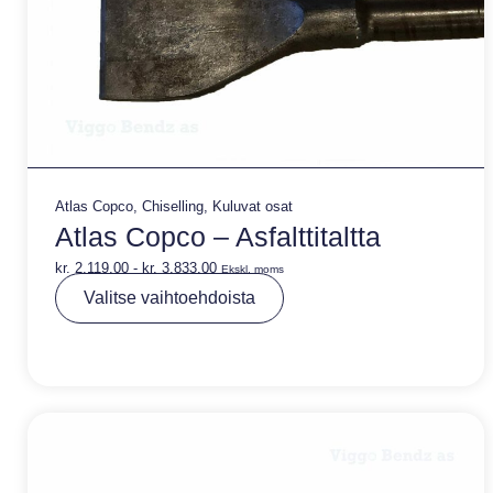
Atlas Copco
,
Chiselling
,
Kuluvat osat
Atlas Copco – Asfalttitaltta
kr.
2.119,00
-
kr.
3.833,00
Ekskl. moms
A
Valitse vaihtoehdoista
lt
e
r
n
a
ti
v
e
: