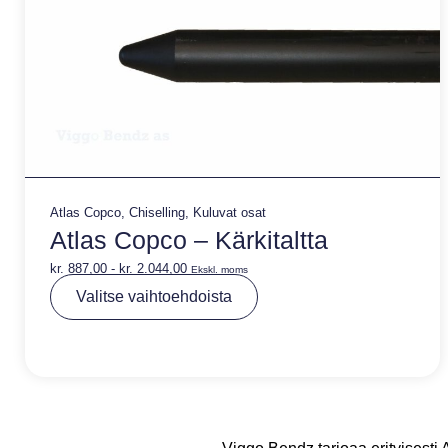
Atlas Copco
,
Chiselling
,
Kuluvat osat
Atlas Copco – Kärkitaltta
kr.
887,00
-
kr.
2.044,00
Ekskl. moms
A
Valitse vaihtoehdoista
lt
e
r
n
a
ti
v
e
: