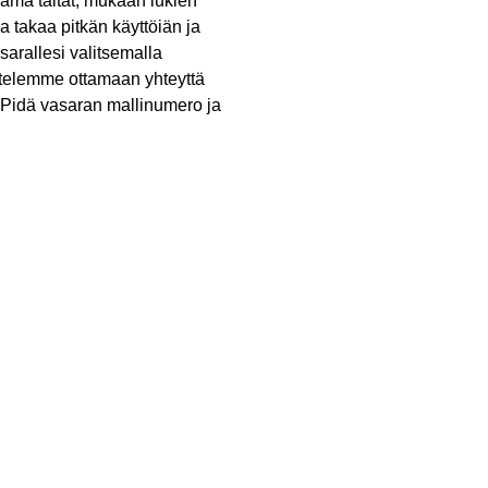
Nämä taltat, mukaan lukien
joka takaa pitkän käyttöiän ja
sarallesi valitsemalla
sittelemme ottamaan yhteyttä
Pidä vasaran mallinumero ja