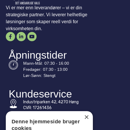
Vi er mer enn leverandører – vi er din
strategiske partner. Vi leverer helhetlige
løsninger som skaper reell verdi for
virksomheten din.
Åpningstider
Mann-
Mål
:
07:30 - 16:00
Fredager:
07:30 - 13:00
Lør-
Sønn
:
Stengt
Kundeservice
Industriparken 42, 4270 Høng
CVR: 17261436
×
Tlf: +45 4396 4122
Denne hjemmeside bruger
cookies
E-post: vb@viggobendz.dk