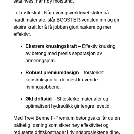
skal rives, har høy motstand.
I et nøtteskall: Når rivningsverktøyet støter på
hardt materiale, slår BOOSTER-ventilen inn og gir
ekstra kraft for å få jobben gjort raskere og mer
effektivt.
Ekstrem knusingskraft
– Effektiv knusing
av betong med presis separasjon av
armeringsjern.
Robust premiumdesign
– forsterket
konstruksjon for de mest krevende
rivningsjobbene.
Økt driftstid
– Slitesterke materialer og
optimalisert hydraulikk gir lengre levetid.
Med Trevi Benne F-Premium betongsaks får du en
pålitelig løsning som sikrer høy effektivitet og
reduserte driftskostnader i rivingsprosjektene dine.