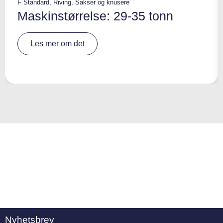
F Standard
,
Riving
,
Sakser og knusere
Maskinstørrelse: 29-35 tonn
A
Les mer om det
lt
e
r
n
a
ti
v
e
:
Nyhetsbrev