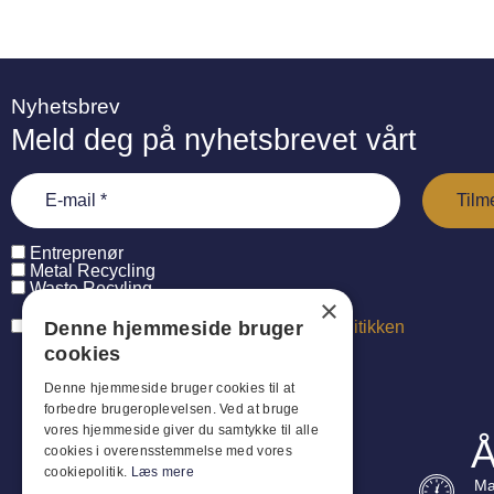
Nyhetsbrev
Meld deg på nyhetsbrevet vårt
Entreprenør
Metal Recycling
Waste Recyling
×
Denne hjemmeside bruger
Jeg har læst og accepterer
persondatapolitikken
cookies
Denne hjemmeside bruger cookies til at
forbedre brugeroplevelsen. Ved at bruge
vores hjemmeside giver du samtykke til alle
Å
cookies i overensstemmelse med vores
cookiepolitik.
Læs mere
Ma