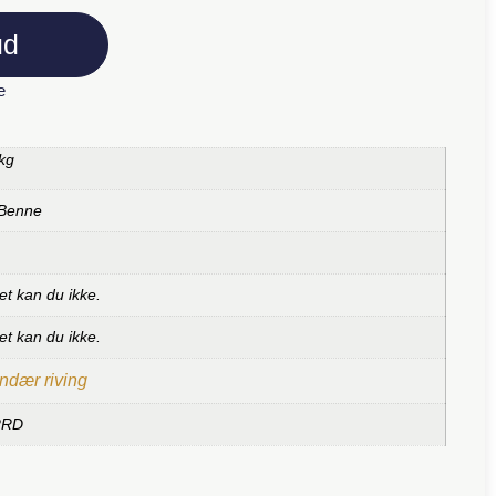
ud
e
kg
 Benne
et kan du ikke.
et kan du ikke.
ndær riving
RRD