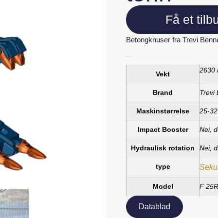
Få et tilb
Betongknuser fra Trevi Benn
Tilleggsinformasjon
2630 
Vekt
Brand
Trevi
Maskinstørrelse
25-32
Impact Booster
Nei, d
Hydraulisk rotation
Nei, d
type
Seku
Model
F 25
Datablad