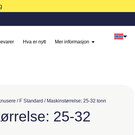
g
evarer
Hva er nytt
Mer informasjon
knusere
/
F Standard
/ Maskinstørrelse: 25-32 tonn
ørrelse: 25-32