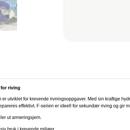
for riving
r utviklet for krevende rivningsoppgaver. Med sin kraftige hydr
pareres effektivt. F-serien er ideell for sekundær riving og gir
ller ut armeringsjern.
nsiv bruk i krevende miljøer.