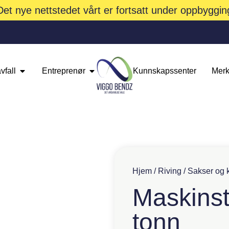
Det nye nettstedet vårt er fortsatt under oppbyggin
vfall
Entreprenør
Kunnskapssenter
Merk
Hjem
/
Riving
/
Sakser og 
Maskinst
tonn