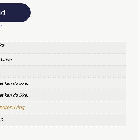
ud
e
kg
 Benne
et kan du ikke.
et kan du ikke.
ndær riving
RD