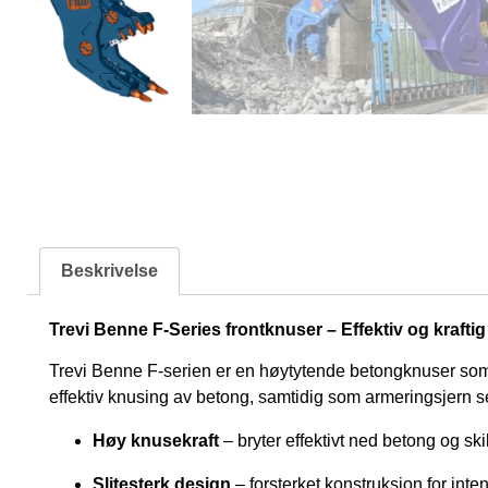
Beskrivelse
Trevi Benne F-Series frontknuser – Effektiv og kraftig 
Trevi Benne F-serien er en høytytende betongknuser som e
effektiv knusing av betong, samtidig som armeringsjern se
Høy knusekraft
– bryter effektivt ned betong og ski
Slitesterk design
– forsterket konstruksjon for inte