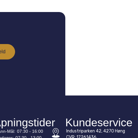
pningstider
Kundeservice
Industriparken 42, 4270 Høng
nn-
Mål
:
07:30 - 16:00
CVR: 17261436
edager:
07:30 - 13:00