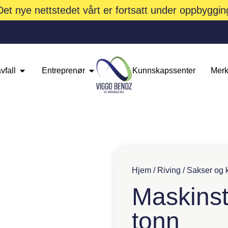
Det nye nettstedet vårt er fortsatt under oppbyggin
vfall
Entreprenør
Kunnskapssenter
Merk
Hjem
/
Riving
/
Sakser og 
Maskinst
tonn