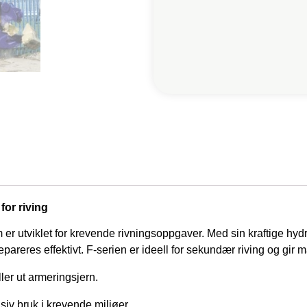
for riving
r utviklet for krevende rivningsoppgaver. Med sin kraftige hydr
pareres effektivt. F-serien er ideell for sekundær riving og gir
ller ut armeringsjern.
nsiv bruk i krevende miljøer.