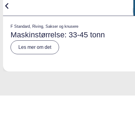
F Standard
,
Riving
,
Sakser og knusere
Maskinstørrelse: 33-45 tonn
A
Les mer om det
lt
e
r
n
a
ti
v
e
: