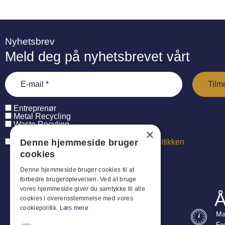
Nyhetsbrev
Meld deg på nyhetsbrevet vårt
Entreprenør
Metal Recycling
Waste Recyling
×
Denne hjemmeside bruger
Jeg har læst og accepterer
persondatapolitikken
cookies
Denne hjemmeside bruger cookies til at
forbedre brugeroplevelsen. Ved at bruge
vores hjemmeside giver du samtykke til alle
Å
cookies i overensstemmelse med vores
cookiepolitik.
Læs mere
Ma
Fr