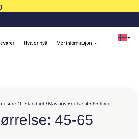
g
evarer
Hva er nytt
Mer informasjon
knusere
/
F Standard
/ Maskinstørrelse: 45-65 tonn
ørrelse: 45-65