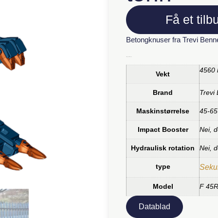
Få et tilb
Betongknuser fra Trevi Benn
Tilleggsinformasjon
4560 
Vekt
Brand
Trevi
Maskinstørrelse
45-65
Impact Booster
Nei, d
Hydraulisk rotation
Nei, d
type
Seku
Model
F 45
Datablad