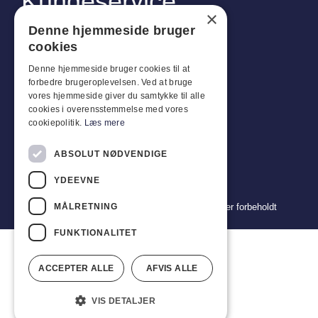
Kundeservice
×
Industriparken 42, 4270 Høng
Denne hjemmeside bruger
CVR: 17261436
cookies
Tlf: +45 4396 4122
Denne hjemmeside bruger cookies til at
forbedre brugeroplevelsen. Ved at bruge
E-post: vb@viggobendz.dk
vores hjemmeside giver du samtykke til alle
cookies i overensstemmelse med vores
Quicklinks
cookiepolitik.
Læs mere
Retningslinjer for personvern
ABSOLUT NØDVENDIGE
Vilkår og betingelser for salg og levering
YDEEVNE
MÅLRETNING
Copyright 2024 © Viggo Bendz. Alle rettigheter forbeholdt
FUNKTIONALITET
ACCEPTER ALLE
AFVIS ALLE
VIS DETALJER