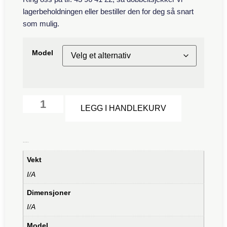
lagerbeholdningen eller bestiller den for deg så snart
som mulig.
Model
Alternative:
LEGG I HANDLEKURV
Tilleggsinformasjon
Vekt
I/A
Dimensjoner
I/A
Model