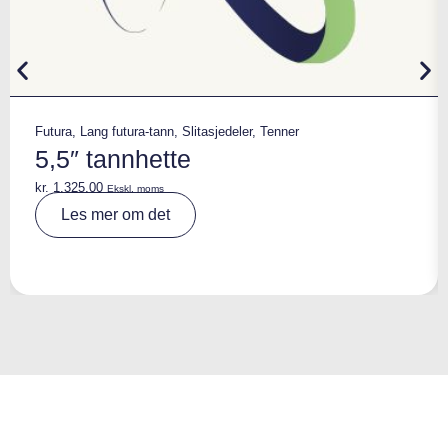
Futura
,
Lang futura-tann
,
Slitasjedeler
,
Tenner
5,5″ tannhette
kr.
1.325,00
Ekskl. moms
A
Les mer om det
lt
e
r
n
a
ti
v
e
: