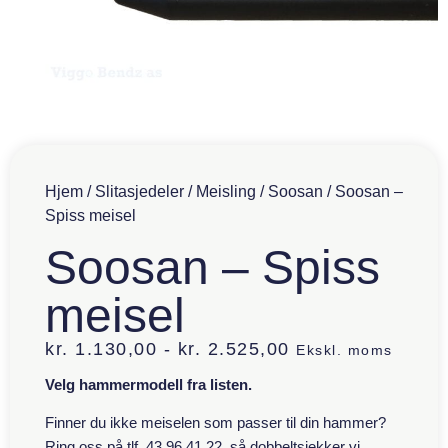
Hjem
/
Slitasjedeler
/
Meisling
/
Soosan
/ Soosan –
Spiss meisel
Soosan – Spiss
meisel
kr.
1.130,00
-
kr.
2.525,00
Ekskl. moms
Velg hammermodell fra listen.
Finner du ikke meiselen som passer til din hammer?
Ring oss på tlf. 43 96 41 22, så dobbeltsjekker vi