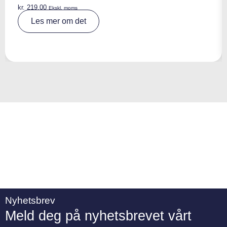
kr.
219,00
Ekskl. moms
A
Les mer om det
lt
e
r
n
a
ti
v
e
:
Nyhetsbrev
Meld deg på nyhetsbrevet vårt