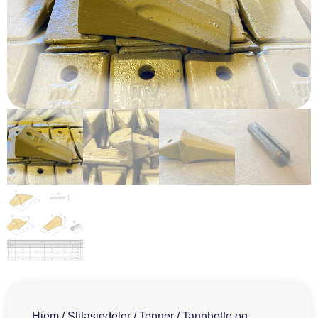
Hjem
/
Slitasjedeler
/
Tenner
/ Tannhette og