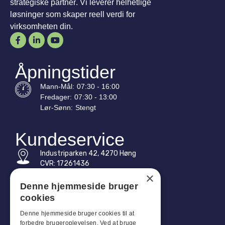
strategiske partner. Vi leverer helhetlige
løsninger som skaper reell verdi for
virksomheten din.
Åpningstider
Mann-
Mål
:
07:30 - 16:00
Fredager:
07:30 - 13:00
Lør-
Sønn
:
Stengt
Kundeservice
Industriparken 42, 4270 Høng
CVR: 17261436
×
Tlf: +45 4396 4122
Denne hjemmeside bruger
cookies
E-post: vb@viggobendz.dk
Denne hjemmeside bruger cookies til at
forbedre brugeroplevelsen. Ved at bruge