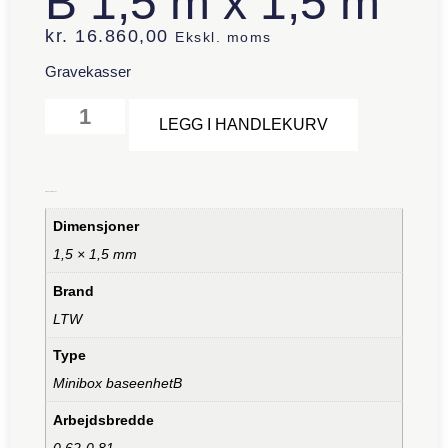
B 1,5 m x 1,5 m
kr.
16.860,00
Ekskl. moms
Gravekasser
Alternative:
LEGG I HANDLEKURV
Tilleggsinformasjon
Dimensjoner
1,5 × 1,5 mm
Brand
LTW
Type
Minibox baseenhetB
Arbejdsbredde
0,62-0,81