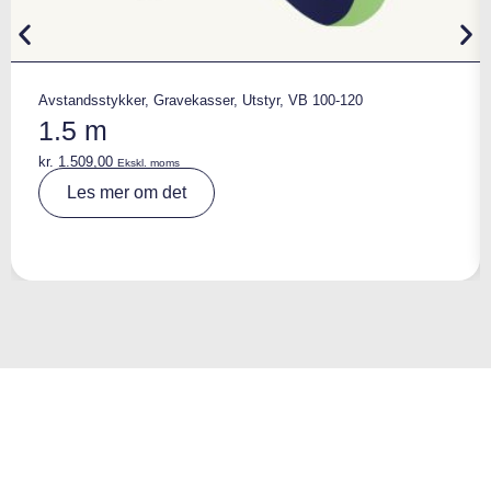
Avstandsstykker
,
Gravekasser
,
Utstyr
,
VB 100-120
1.5 m
kr.
1.509,00
Ekskl. moms
A
Les mer om det
lt
e
r
n
a
ti
v
e
: