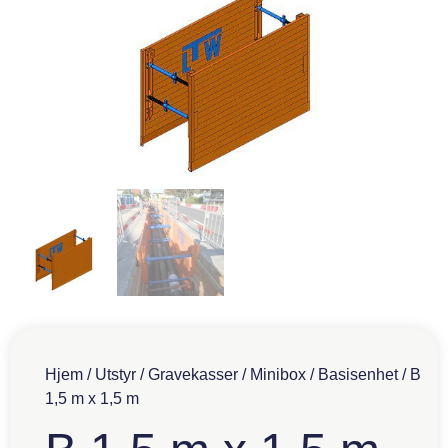
Hjem
/
Utstyr
/
Gravekasser
/
Minibox
/
Basisenhet
/ B
1,5 m x 1,5 m