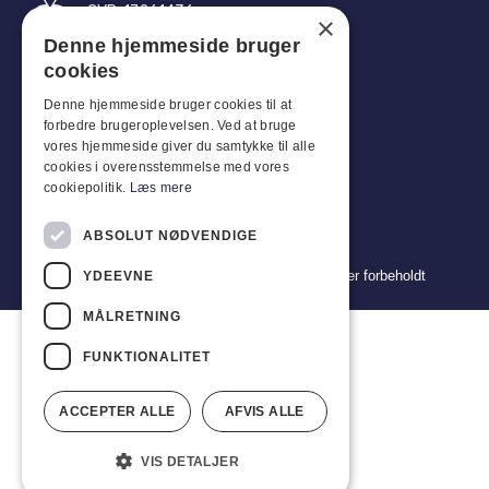
CVR: 17261436
×
Denne hjemmeside bruger
Tlf: +45 4396 4122
cookies
E-post: vb@viggobendz.dk
Denne hjemmeside bruger cookies til at
forbedre brugeroplevelsen. Ved at bruge
Quicklinks
vores hjemmeside giver du samtykke til alle
cookies i overensstemmelse med vores
Retningslinjer for personvern
cookiepolitik.
Læs mere
Vilkår og betingelser for salg og levering
ABSOLUT NØDVENDIGE
Copyright 2024 © Viggo Bendz. Alle rettigheter forbeholdt
YDEEVNE
MÅLRETNING
FUNKTIONALITET
ACCEPTER ALLE
AFVIS ALLE
VIS DETALJER