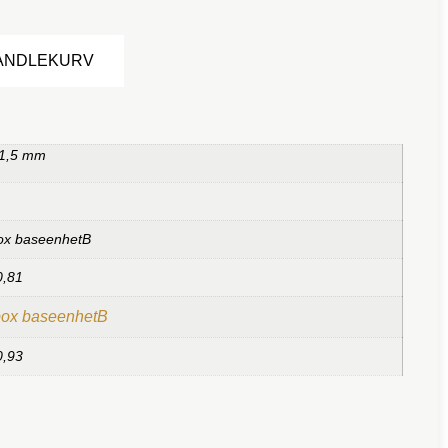
Alternative:
HANDLEKURV
 1,5 mm
ox baseenhetB
0,81
box baseenhetB
0,93