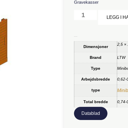
Gravekasser
LEGG I 
Tilleggsinformasjon
2,5 ×
Dimensjoner
Brand
LTW
Type
Minib
Arbejdsbredde
0,62-
type
Mini
Total bredde
0,74-
Datablad