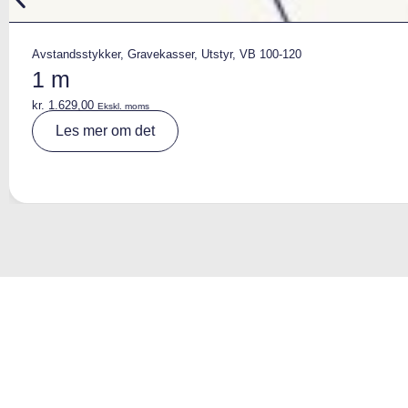
Avstandsstykker
,
Gravekasser
,
Utstyr
,
VB 100-120
1 m
kr.
1.629,00
Ekskl. moms
A
Les mer om det
lt
e
r
n
a
ti
v
e
: