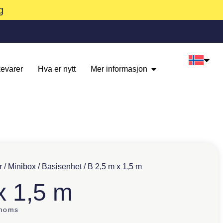
g
evarer
Hva er nytt
Mer informasjon
r
/
Minibox
/
Basisenhet
/ B 2,5 m x 1,5 m
x 1,5 m
 moms