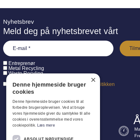
Nyhetsbrev
Meld deg på nyhetsbrevet vårt
Entreprenør
Metal Recycling
Waste Recyling
×
Denne hjemmeside bruger
Jeg har læst og accepterer
persondatapolitikken
cookies
Denne hjemmeside bruger cookies til at
forbedre brugeroplevelsen. Ved at bruge
vores hjemmeside giver du samtykke til alle
Å
cookies i overensstemmelse med vores
cookiepolitik.
Læs mere
Ma
Fr
ABSOLUT NØDVENDIGE