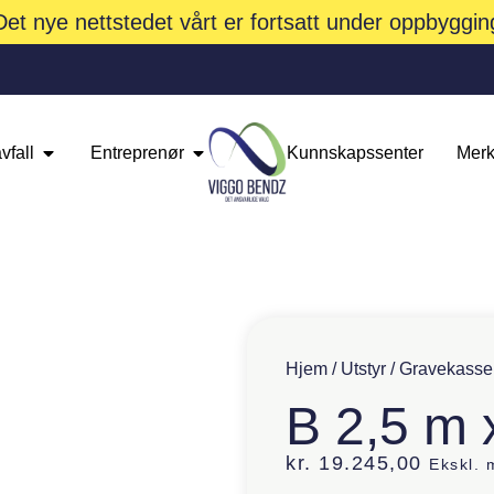
Det nye nettstedet vårt er fortsatt under oppbyggin
vfall
Entreprenør
Kunnskapssenter
Merk
Hjem
/
Utstyr
/
Gravekasse
B 2,5 m 
kr.
19.245,00
Ekskl.