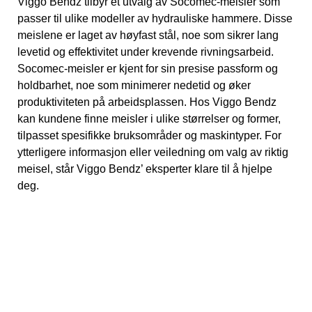
Viggo Bendz tilbyr et utvalg av Socomec-meisler som
passer til ulike modeller av hydrauliske hammere. Disse
meislene er laget av høyfast stål, noe som sikrer lang
levetid og effektivitet under krevende rivningsarbeid.
Socomec-meisler er kjent for sin presise passform og
holdbarhet, noe som minimerer nedetid og øker
produktiviteten på arbeidsplassen. Hos Viggo Bendz
kan kundene finne meisler i ulike størrelser og former,
tilpasset spesifikke bruksområder og maskintyper. For
ytterligere informasjon eller veiledning om valg av riktig
meisel, står Viggo Bendz’ eksperter klare til å hjelpe
deg.