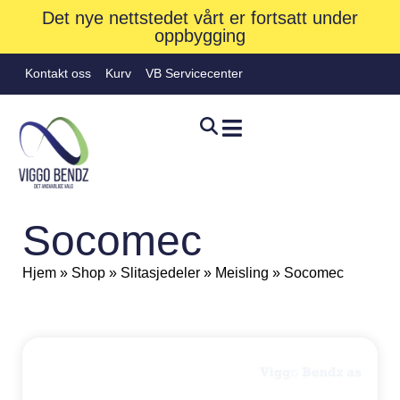
Det nye nettstedet vårt er fortsatt under
oppbygging
Kontakt oss
Kurv
VB Servicecenter
Socomec
Hjem
»
Shop
»
Slitasjedeler
»
Meisling
»
Socomec