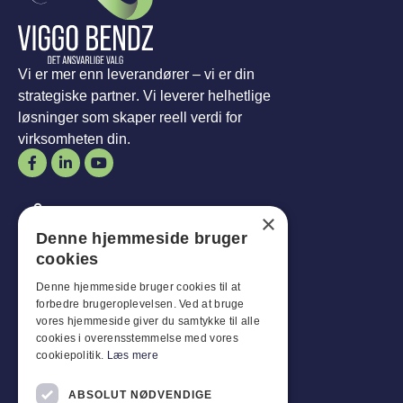
Vi er mer enn leverandører – vi er din
strategiske partner. Vi leverer helhetlige
løsninger som skaper reell verdi for
virksomheten din.
Åpningstider
×
Denne hjemmeside bruger
Mann-
Mål
:
07:30 - 16:00
cookies
Fredager:
07:30 - 13:00
Lør-
Sønn
:
Stengt
Denne hjemmeside bruger cookies til at
forbedre brugeroplevelsen. Ved at bruge
vores hjemmeside giver du samtykke til alle
Kundeservice
cookies i overensstemmelse med vores
cookiepolitik.
Læs mere
Industriparken 42, 4270 Høng
CVR: 17261436
ABSOLUT NØDVENDIGE