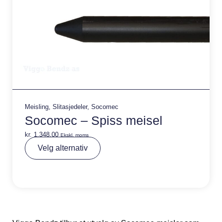
Meisling
,
Slitasjedeler
,
Socomec
Socomec – Spiss meisel
kr.
1.348,00
Ekskl. moms
A
Velg alternativ
lt
e
r
n
a
ti
v
e
: