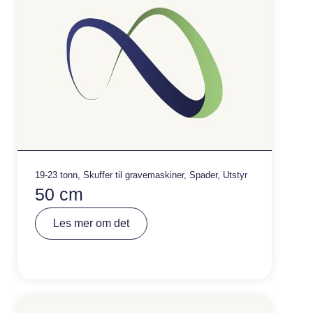
19-23 tonn
,
Skuffer til gravemaskiner
,
Spader
,
Utstyr
50 cm
A
Les mer om det
lt
e
r
n
a
ti
v
e