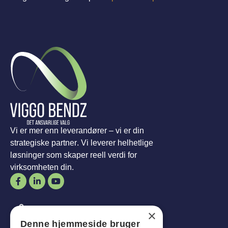
Vi er mer enn leverandører – vi er din
strategiske partner. Vi leverer helhetlige
løsninger som skaper reell verdi for
virksomheten din.
Åpningstider
×
Denne hjemmeside bruger
Mann-
Mål
:
07:30 - 16:00