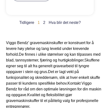
r
n
a
ti
v
Tidligere
1
2
Hva blir det neste?
e
:
Viggo Bendz’ gravemaskinskuffer er konstruert for å
levere høy ytelse og lang levetid under krevende
forhold.De finnes i ulike størrelser og kan tilpasses med
blad, tannsystemer, fjæring og hurtigkoblinger.Skuffene
egner seg til alt fra generelt gravearbeid til tyngre
oppgaver i stein og grus.Det er lagt vekt på
funksjonalitet og skreddersøm, slik at hver enkelt skuffe
passer til kundens spesifikke behov.Kontakt Viggo
Bendz for råd om den optimale løsningen for din maskin
og oppgave.Kvalitet og fleksibilitet gjør
gravemaskinskuffer til et pålitelig valg for profesjonelle
entreprenører.