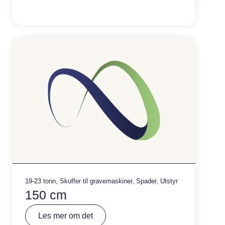
r
n
a
ti
v
e
:
19-23 tonn
,
Skuffer til gravemaskiner
,
Spader
,
Utstyr
150 cm
A
Les mer om det
lt
e