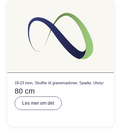
e
:
19-23 tonn
,
Skuffer til gravemaskiner
,
Spader
,
Utstyr
80 cm
A
Les mer om det
lt
e
r
n
a
ti