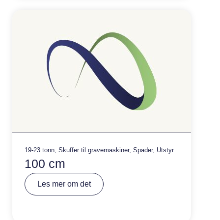
v
e
:
19-23 tonn
,
Skuffer til gravemaskiner
,
Spader
,
Utstyr
100 cm
A
Les mer om det
lt
e
r
n
a