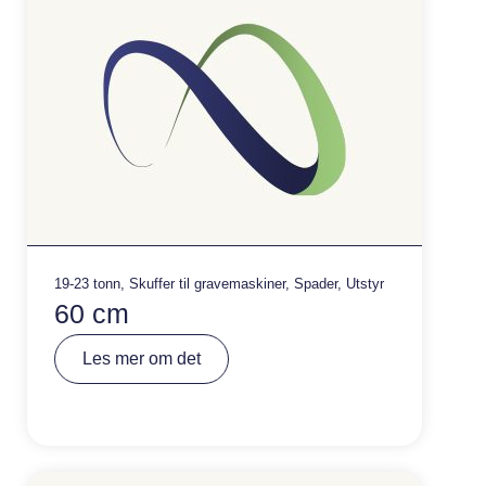
:
19-23 tonn
,
Skuffer til gravemaskiner
,
Spader
,
Utstyr
60 cm
A
Les mer om det
lt
e
r
n
a
ti
v
e