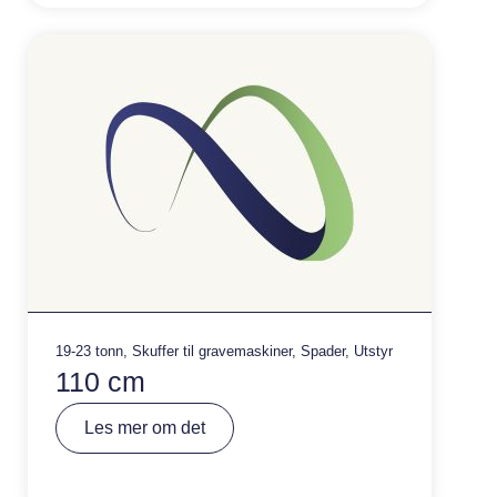
ti
v
e
:
19-23 tonn
,
Skuffer til gravemaskiner
,
Spader
,
Utstyr
110 cm
A
Les mer om det
lt
e
r
n