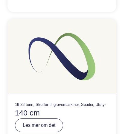
n
a
ti
v
e
:
19-23 tonn
,
Skuffer til gravemaskiner
,
Spader
,
Utstyr
140 cm
A
Les mer om det
lt
e