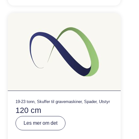
a
ti
v
e
:
19-23 tonn
,
Skuffer til gravemaskiner
,
Spader
,
Utstyr
120 cm
A
Les mer om det
lt
e
r
n