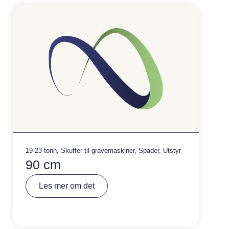
v
e
:
19-23 tonn
,
Skuffer til gravemaskiner
,
Spader
,
Utstyr
90 cm
A
Les mer om det
lt
e
r
n
a
ti