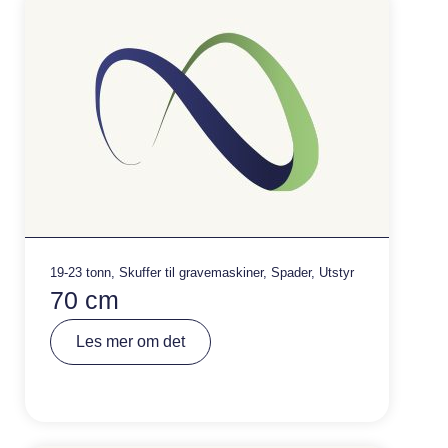
:
19-23 tonn
,
Skuffer til gravemaskiner
,
Spader
,
Utstyr
70 cm
A
Les mer om det
lt
e
r
n
a
ti
v