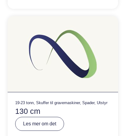
a
ti
v
e
:
19-23 tonn
,
Skuffer til gravemaskiner
,
Spader
,
Utstyr
130 cm
A
Les mer om det
lt
e
r