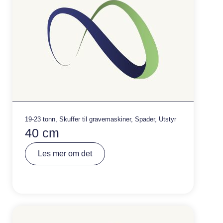
19-23 tonn
,
Skuffer til gravemaskiner
,
Spader
,
Utstyr
40 cm
A
Les mer om det
lt
e
r
n
a
ti
v
e
: