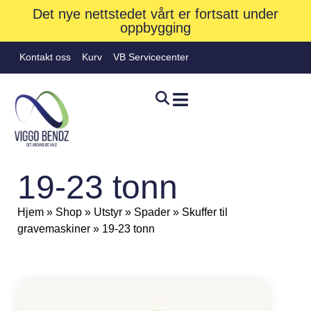
Det nye nettstedet vårt er fortsatt under
oppbygging
Kontakt oss
Kurv
VB Servicecenter
19-23 tonn
Hjem
»
Shop
»
Utstyr
»
Spader
»
Skuffer til
gravemaskiner
»
19-23 tonn