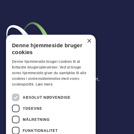
×
Denne hjemmeside bruger
cookies
Denne hjemmeside bruger cookies til at
forbedre brugeroplevelsen. Ved at bruge
Vi er mere end leverandører – vi er din
vores hjemmeside giver du samtykke til alle
strategiske partner. Vi leverer totalløsninger,
cookies i overensstemmelse med vores
cookiepolitik.
Læs mere
der skaber reel værdi for din forretning.
ABSOLUT NØDVENDIGE
YDEEVNE
Åbningstider
MÅLRETNING
Man-
Tor
:
07:30 - 16:00
Fredag:
07:30 - 13:00
FUNKTIONALITET