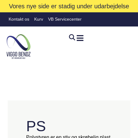
Vores nye side er stadig under udarbejdelse
Kontakt os
Kurv
VB Servicecenter
PS
Polystyren er en stiv og skrøbelig plast,