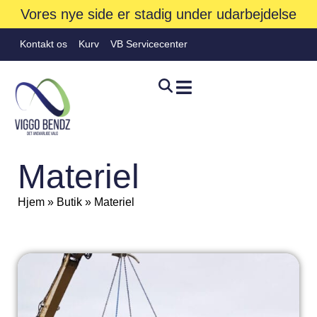
Vores nye side er stadig under udarbejdelse
Kontakt os
Kurv
VB Servicecenter
Materiel
Hjem
»
Butik
»
Materiel