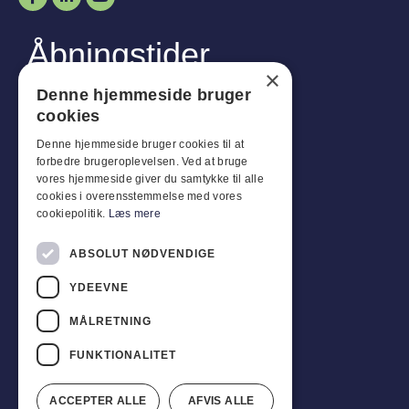
Åbningstider
×
Man-
Tor
:
07:30 - 16:00
Denne hjemmeside bruger
Fredag:
07:30 - 13:00
cookies
Lør-
Søn
:
Lukket
Denne hjemmeside bruger cookies til at
forbedre brugeroplevelsen. Ved at bruge
Kundeservice
vores hjemmeside giver du samtykke til alle
cookies i overensstemmelse med vores
Industriparken 42, 4270 Høng
cookiepolitik.
Læs mere
CVR: 17261436
Tlf: +45 4396 4122
ABSOLUT NØDVENDIGE
YDEEVNE
E-mail: vb@viggobendz.dk
MÅLRETNING
Quicklinks
Persondatapolitik
FUNKTIONALITET
Salgs- og leveringsbetingelser
ACCEPTER ALLE
AFVIS ALLE