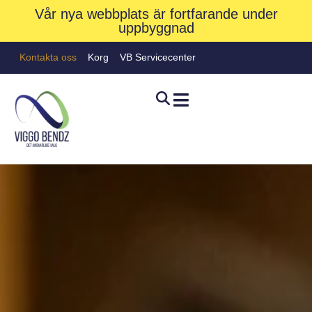
Vår nya webbplats är fortfarande under
uppbyggnad
Kontakta oss
Korg
VB Servicecenter
Kontakta oss