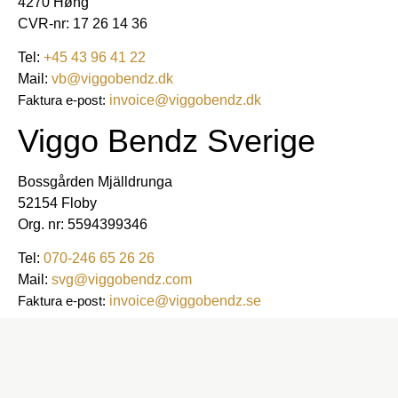
4270 Høng
CVR-nr: 17 26 14 36
Tel:
+45 43 96 41 22
Mail:
vb@viggobendz.dk
Faktura e-post:
invoice@viggobendz.dk
Viggo Bendz Sverige
Bossgården Mjälldrunga
52154 Floby
Org. nr:
5594399346
Tel:
070-246 65 26 26
Mail:
svg@viggobendz.com
Faktura e-post:
invoice@viggobendz.se