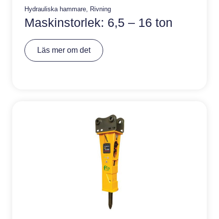
Hydrauliska hammare
,
Rivning
Maskinstorlek: 6,5 – 16 ton
A
Läs mer om det
lt
e
r
n
a
ti
v
e
: