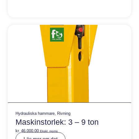
r
n
a
ti
v
e
:
Hydrauliska hammare
,
Rivning
Maskinstorlek: 3 – 9 ton
kr.
46.000,00
Ekskl. moms
A