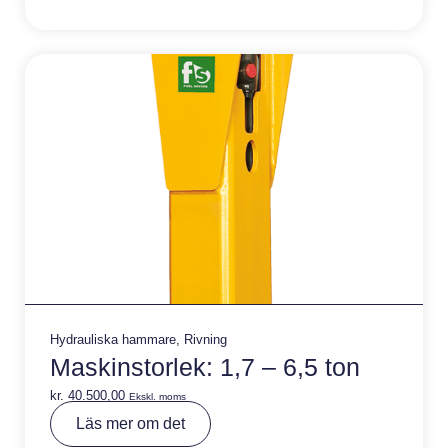
a
ti
v
e
:
Hydrauliska hammare
,
Rivning
Maskinstorlek: 1,7 – 6,5 ton
kr.
40.500,00
Ekskl. moms
A
Läs mer om det
lt
e