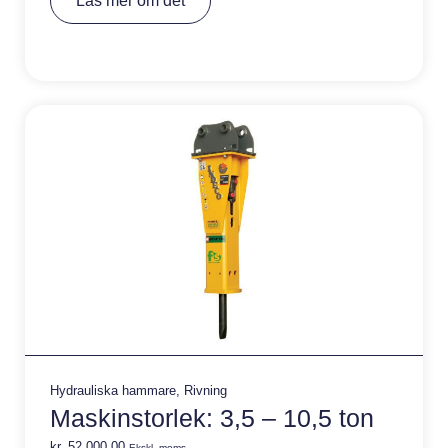
Läs mer om det
lt
e
r
n
a
ti
v
e
:
Hydrauliska hammare
,
Rivning
Maskinstorlek: 3,5 – 10,5 ton
kr.
52.000,00
Ekskl. moms