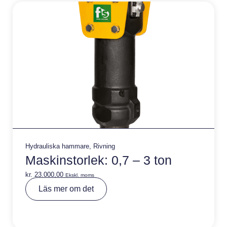
e
:
Hydrauliska hammare
,
Rivning
Maskinstorlek: 0,7 – 3 ton
kr.
23.000,00
Ekskl. moms
A
Läs mer om det
lt
e
r
n
a