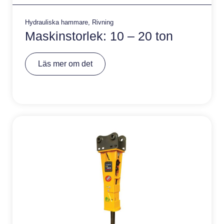
Hydrauliska hammare
,
Rivning
Maskinstorlek: 10 – 20 ton
A
Läs mer om det
lt
e
r
n
a
ti
v
e
: