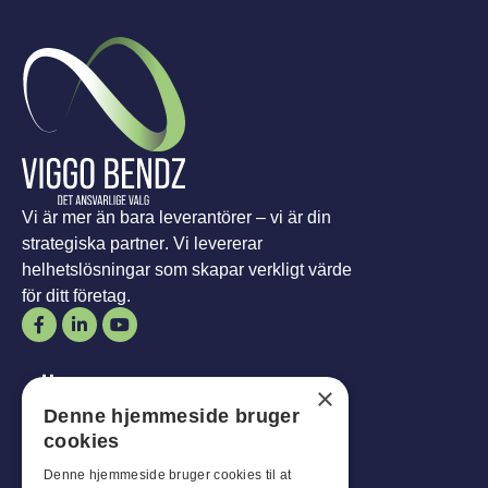
Vi är mer än bara leverantörer – vi är din
strategiska partner. Vi levererar
helhetslösningar som skapar verkligt värde
för ditt företag.
Öppettider
×
Denne hjemmeside bruger
Man-
Mål
:
07:30 - 16:00
cookies
fredagar:
07:30 - 13:00
Lördag-
Son
:
Stängt
Denne hjemmeside bruger cookies til at