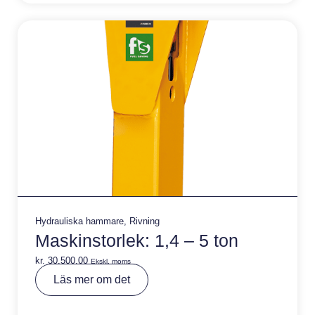
ti
v
e
:
Hydrauliska hammare
,
Rivning
Maskinstorlek: 1,4 – 5 ton
kr.
30.500,00
Ekskl. moms
A
Läs mer om det
lt
e
r
n