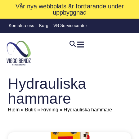
Vår nya webbplats är fortfarande under
uppbyggnad
Kontakta oss
Korg
VB Servicecenter
Hydrauliska
hammare
Hjem
»
Butik
»
Rivning
»
Hydrauliska hammare