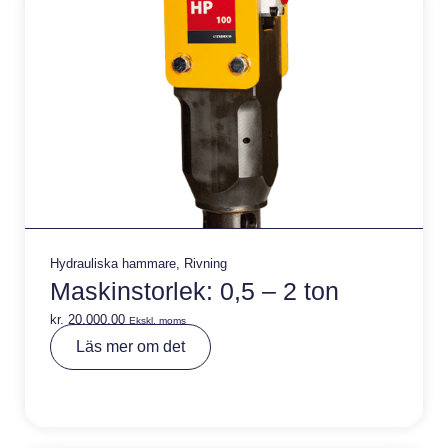
Hydrauliska hammare
,
Rivning
Maskinstorlek: 0,5 – 2 ton
kr.
20.000,00
Ekskl. moms
A
Läs mer om det
lt
e
r
n
a
ti
v