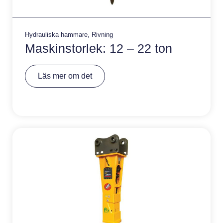
Hydrauliska hammare
,
Rivning
Maskinstorlek: 12 – 22 ton
A
Läs mer om det
lt
e
r
n
a
ti
v
e
: