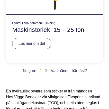
Hydrauliska hammare
,
Rivning
Maskinstorlek: 15 – 25 ton
A
Läs mer om det
lt
e
r
n
a
ti
v
Tidigare
1
2
Vad händer härnäst?
e
:
En hydraulisk brytare som sticker ut från mängden
Hos Viggo Bendz är vår viktigaste affärsprincip inriktad
på total ägandekostnad (TCO), och detta återspeglas i
fördelarna med att välja en hydraulhammare från