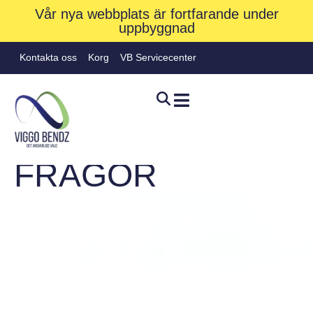
Vår nya webbplats är fortfarande under
uppbyggnad
Kontakta oss
Korg
VB Servicecenter
VANLIGA
FRÅGOR