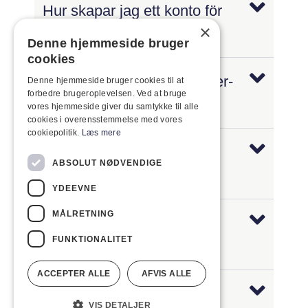
Hur skapar jag ett konto för
×
webbshoppen?
Denne hjemmeside bruger
cookies
Hur skapar jag en Expander-
Denne hjemmeside bruger cookies til at
forbedre brugeroplevelsen. Ved at bruge
inloggning?
vores hjemmeside giver du samtykke til alle
cookies i overensstemmelse med vores
cookiepolitik.
Læs mere
Jag kan inte hitta det jag
ABSOLUT NØDVENDIGE
behöver?
YDEEVNE
MÅLRETNING
Kan jag hämta mina varor
FUNKTIONALITET
själv?
ACCEPTER ALLE
AFVIS ALLE
När kommer mina varor att
VIS DETALJER