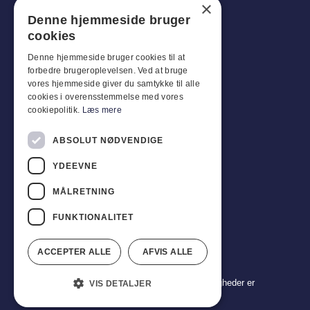
×
Man-
Tor
:
07:30 - 16:00
Denne hjemmeside bruger
Fredag:
07:30 - 13:00
cookies
Lør-
Søn
:
Lukket
Denne hjemmeside bruger cookies til at
forbedre brugeroplevelsen. Ved at bruge
Kundeservice
vores hjemmeside giver du samtykke til alle
cookies i overensstemmelse med vores
Industriparken 42, 4270 Høng
cookiepolitik.
Læs mere
CVR: 17261436
Tlf: +45 4396 4122
ABSOLUT NØDVENDIGE
YDEEVNE
E-mail: vb@viggobendz.dk
MÅLRETNING
Quicklinks
Persondatapolitik
FUNKTIONALITET
Salgs- og leveringsbetingelser
ACCEPTER ALLE
AFVIS ALLE
Copyright 2024 © Viggo Bendz. Alle rettigheder er
VIS DETALJER
forbeholdt