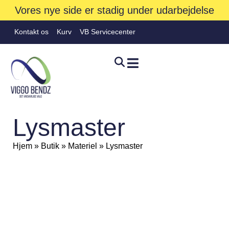
Vores nye side er stadig under udarbejdelse
Kontakt os
Kurv
VB Servicecenter
Lysmaster
Hjem
»
Butik
»
Materiel
»
Lysmaster