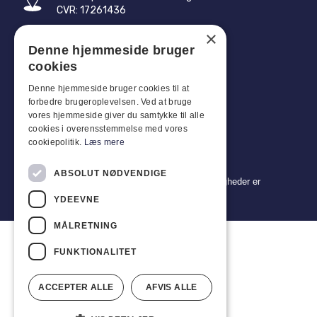
CVR: 17261436
×
Tlf: +45 4396 4122
Denne hjemmeside bruger
E-mail: vb@viggobendz.dk
cookies
Denne hjemmeside bruger cookies til at
Quicklinks
forbedre brugeroplevelsen. Ved at bruge
Persondatapolitik
vores hjemmeside giver du samtykke til alle
cookies i overensstemmelse med vores
Salgs- og leveringsbetingelser
cookiepolitik.
Læs mere
ABSOLUT NØDVENDIGE
Copyright 2024 © Viggo Bendz. Alle rettigheder er
forbeholdt
YDEEVNE
MÅLRETNING
FUNKTIONALITET
ACCEPTER ALLE
AFVIS ALLE