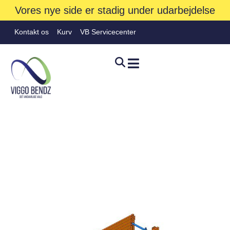
Vores nye side er stadig under udarbejdelse
Kontakt os
Kurv
VB Servicecenter