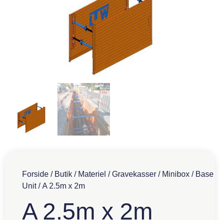
Forside
/
Butik
/
Materiel
/
Gravekasser
/
Minibox
/
Base
Unit
/ A 2.5m x 2m
A 2.5m x 2m