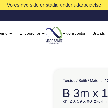
Vores nye side er stadig under udarbejdelse
ering
Entreprenør
Videnscenter
Brands
Forside
/
Butik
/
Materiel
/
B 3m x 
kr.
20.595,00
Ekskl.