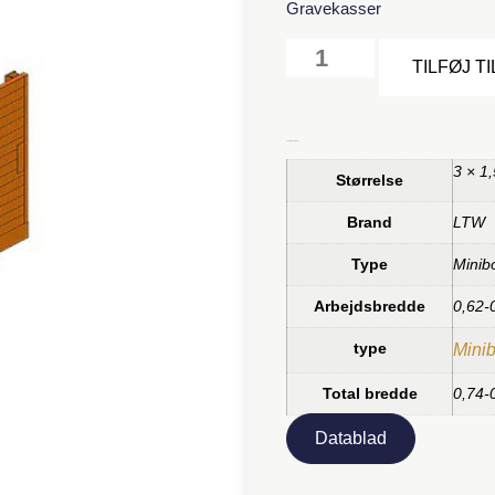
Gravekasser
TILFØJ T
Yderligere information
3 × 1
Størrelse
Brand
LTW
Type
Minib
Arbejdsbredde
0,62-
type
Mini
Total bredde
0,74-
Datablad