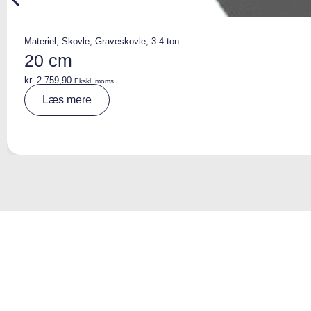
Materiel
,
Skovle
,
Graveskovle
,
3-4 ton
20 cm
kr.
2.759,90
Ekskl. moms
A
Læs mere
lt
e
r
n
a
ti
v
e
: