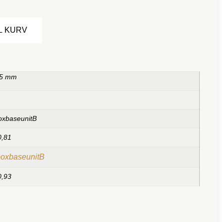
Alternative:
IL KURV
,5 mm
oxbaseunitB
0,81
boxbaseunitB
0,93