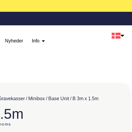
Nyheder
Info
Gravekasser
/
Minibox
/
Base Unit
/ B 3m x 1.5m
1.5m
 moms