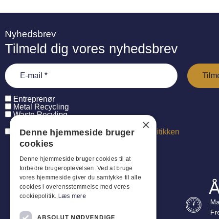
Nyhedsbrev
Tilmeld dig vores nyhedsbrev
Entreprenør
Metal Recycling
Waste Recyling
×
Denne hjemmeside bruger
Jeg har læst og accepterer
persondatapolitikken
cookies
Denne hjemmeside bruger cookies til at
forbedre brugeroplevelsen. Ved at bruge
vores hjemmeside giver du samtykke til alle
Å
cookies i overensstemmelse med vores
cookiepolitik.
Læs mere
Ma
Fr
ABSOLUT NØDVENDIGE