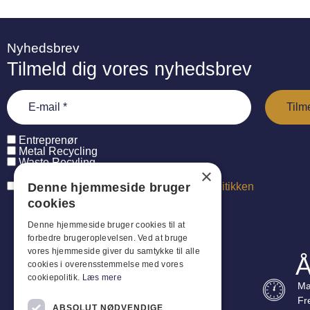
Nyhedsbrev
Tilmeld dig vores nyhedsbrev
Entreprenør
Metal Recycling
Waste Recyling
×
Denne hjemmeside bruger
Jeg har læst og accepterer
persondatapolitikken
cookies
Denne hjemmeside bruger cookies til at
forbedre brugeroplevelsen. Ved at bruge
vores hjemmeside giver du samtykke til alle
Å
cookies i overensstemmelse med vores
cookiepolitik.
Læs mere
Ma
Fr
ABSOLUT NØDVENDIGE