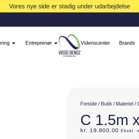
Vores nye side er stadig under udarbejdelse
ering
Entreprenør
Videnscenter
Brands
Forside
/
Butik
/
Materiel
/
C 1.5m 
kr.
19.800,00
Ekskl.