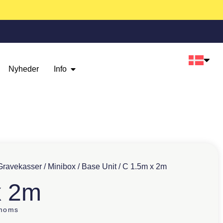
Nyheder
Info
Gravekasser
/
Minibox
/
Base Unit
/ C 1.5m x 2m
x 2m
 moms