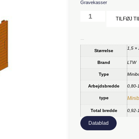
Gravekasser
TILFØJ T
Yderligere information
1,5 ×
Størrelse
Brand
LTW
Type
Minib
Arbejdsbredde
0,80-
type
Mini
Total bredde
0,92-
Datablad