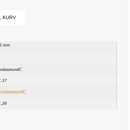
Alternative:
IL KURV
 2 mm
oxbaseunitC
1.17
boxbaseunitC
1,29