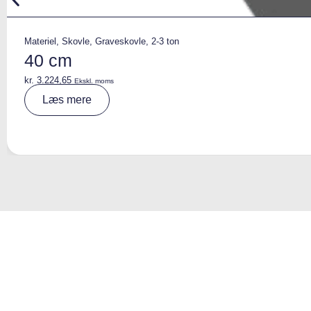
Materiel
,
Skovle
,
Graveskovle
,
2-3 ton
40 cm
kr.
3.224,65
Ekskl. moms
A
Læs mere
lt
e
r
n
a
ti
v
e
: