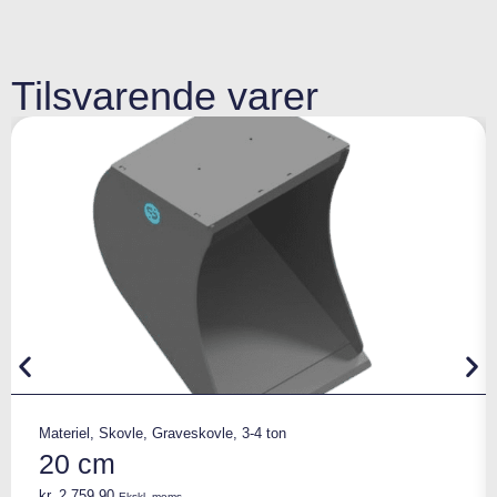
Tilsvarende varer
Materiel
,
Skovle
,
Graveskovle
,
3-4 ton
20 cm
kr.
2.759,90
Ekskl. moms