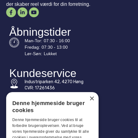
der skaber reel værdi for din forretning.
Åbningstider
Man-
Tor
:
07:30 - 16:00
Fredag:
07:30 - 13:00
Lør-
Søn
:
Lukket
Kundeservice
Industriparken 42, 4270 Høng
CVR: 17261436
×
Tlf: +45 4396 4122
Denne hjemmeside bruger
cookies
E-mail: vb@viggobendz.dk
Denne hjemmeside bruger cookies til at
Quicklinks
forbedre brugeroplevelsen. Ved at bruge
vores hjemmeside giver du samtykke til alle
Persondatapolitik
cookies i overensstemmelse med vores