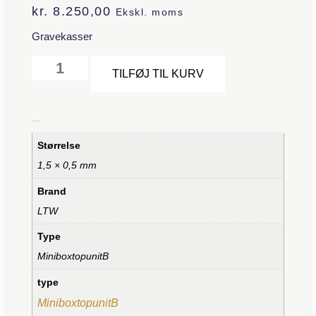
kr.
8.250,00
Ekskl. moms
Gravekasser
Alternative:
TILFØJ TIL KURV
Yderligere information
Størrelse
1,5 × 0,5 mm
Brand
LTW
Type
MiniboxtopunitB
type
MiniboxtopunitB