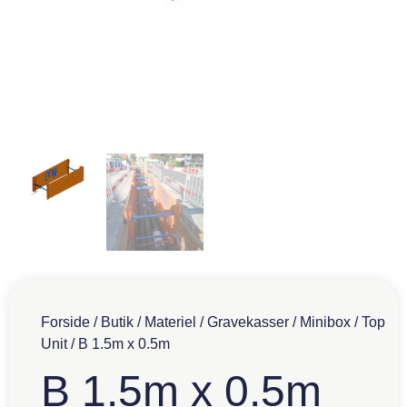
Forside
/
Butik
/
Materiel
/
Gravekasser
/
Minibox
/
Top
Unit
/ B 1.5m x 0.5m
B 1.5m x 0.5m