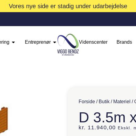
Vores nye side er stadig under udarbejdelse
ering
Entreprenør
Videnscenter
Brands
Forside
/
Butik
/
Materiel
/
D 3.5m 
kr.
11.940,00
Ekskl.