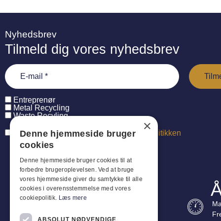
Nyhedsbrev
Tilmeld dig vores nyhedsbrev
Entreprenør
Metal Recycling
Waste Recyling
×
Denne hjemmeside bruger
Jeg har læst og accepterer
persondatapolitikken
cookies
Denne hjemmeside bruger cookies til at
forbedre brugeroplevelsen. Ved at bruge
vores hjemmeside giver du samtykke til alle
Å
cookies i overensstemmelse med vores
cookiepolitik.
Læs mere
Ma
Fr
ABSOLUT NØDVENDIGE