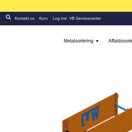
Kontakt os
Kurv
Log ind
VB Servicecenter
Metalsortering
Affaldssort