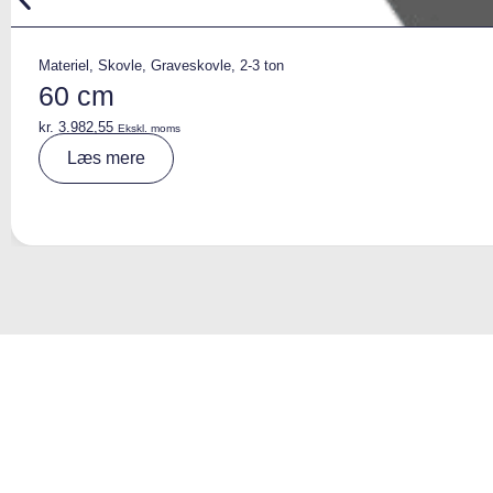
Materiel
,
Skovle
,
Graveskovle
,
2-3 ton
60 cm
kr.
3.982,55
Ekskl. moms
A
Læs mere
lt
e
r
n
a
ti
v
e
: