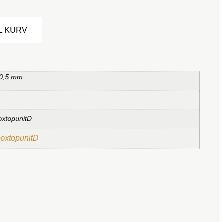
Alternative:
IL KURV
 0,5 mm
oxtopunitD
boxtopunitD