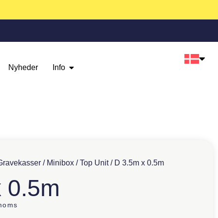
Nyheder
Info
Gravekasser
/
Minibox
/
Top Unit
/ D 3.5m x 0.5m
x 0.5m
 moms