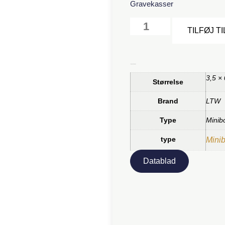
Gravekasser
TILFØJ T
Yderligere information
3,5 ×
Størrelse
Brand
LTW
Type
Minib
type
Mini
Datablad