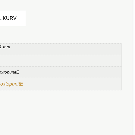
Alternative:
IL KURV
 1 mm
oxtopunitE
boxtopunitE