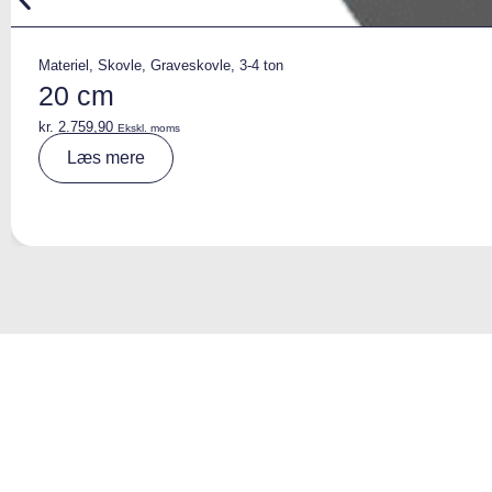
Materiel
,
Skovle
,
Graveskovle
,
3-4 ton
20 cm
kr.
2.759,90
Ekskl. moms
A
Læs mere
lt
e
r
n
a
ti
v
e
: