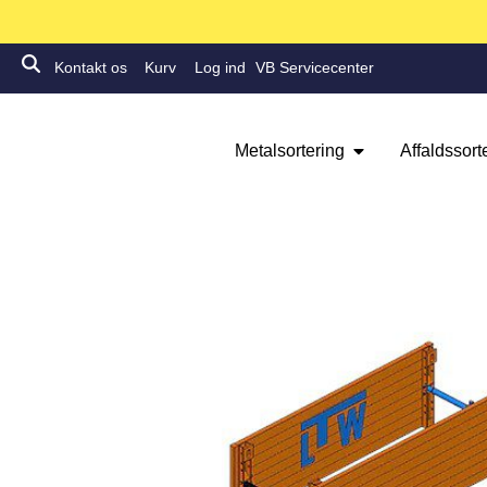
Kontakt os
Kurv
Log ind
VB Servicecenter
Metalsortering
Affaldssort