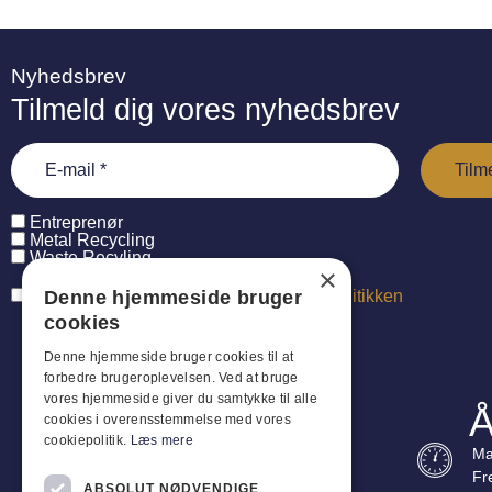
Nyhedsbrev
Tilmeld dig vores nyhedsbrev
Entreprenør
Metal Recycling
Waste Recyling
×
Denne hjemmeside bruger
Jeg har læst og accepterer
persondatapolitikken
cookies
Denne hjemmeside bruger cookies til at
forbedre brugeroplevelsen. Ved at bruge
vores hjemmeside giver du samtykke til alle
Å
cookies i overensstemmelse med vores
cookiepolitik.
Læs mere
Ma
Fr
ABSOLUT NØDVENDIGE