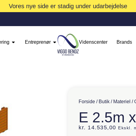
Vores nye side er stadig under udarbejdelse
ering
Entreprenør
Videnscenter
Brands
Forside
/
Butik
/
Materiel
/
E 2.5m 
kr.
14.535,00
Ekskl.