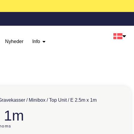
Nyheder
Info
Gravekasser
/
Minibox
/
Top Unit
/ E 2.5m x 1m
x 1m
 moms