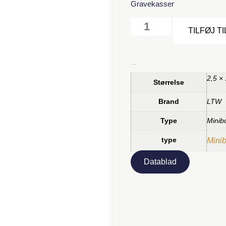
Gravekasser
TILFØJ T
Yderligere information
2,5 ×
Størrelse
Brand
LTW
Type
Minib
type
Mini
Datablad