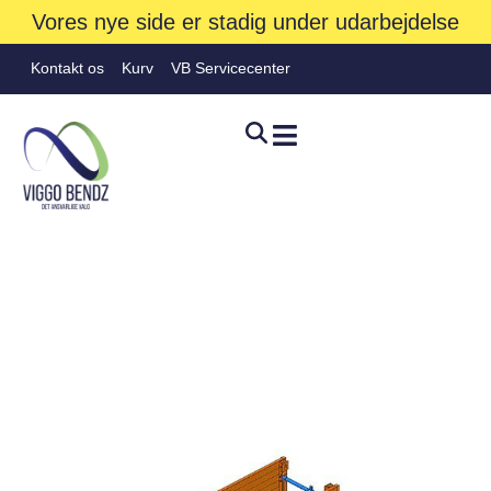
Vores nye side er stadig under udarbejdelse
Kontakt os
Kurv
VB Servicecenter