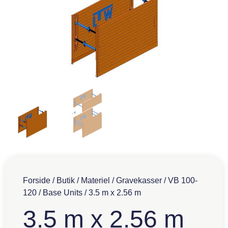
Forside
/
Butik
/
Materiel
/
Gravekasser
/
VB 100-
120
/
Base Units
/ 3.5 m x 2.56 m
3.5 m x 2.56 m