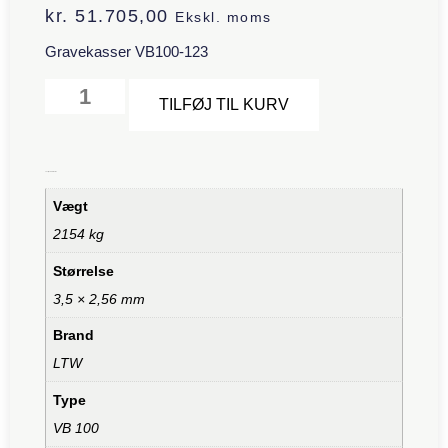
kr.
51.705,00
Ekskl. moms
Gravekasser VB100-123
Alternative:
TILFØJ TIL KURV
Yderligere information
Vægt
2154 kg
Størrelse
3,5 × 2,56 mm
Brand
LTW
Type
VB 100