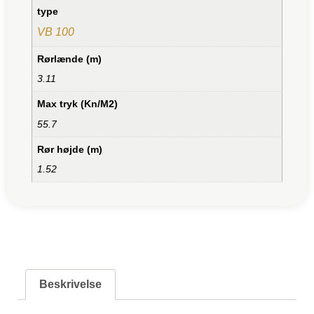
type
VB 100
Rørlænde (m)
3.11
Max tryk (Kn/M2)
55.7
Rør højde (m)
1.52
Beskrivelse