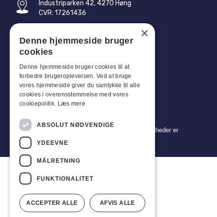
Industriparken 42, 4270 Høng
CVR: 17261436
×
Tlf: +45 4396 4122
Denne hjemmeside bruger
E-mail: vb@viggobendz.dk
cookies
Denne hjemmeside bruger cookies til at
Quicklinks
forbedre brugeroplevelsen. Ved at bruge
Persondatapolitik
vores hjemmeside giver du samtykke til alle
cookies i overensstemmelse med vores
Salgs- og leveringsbetingelser
cookiepolitik.
Læs mere
ABSOLUT NØDVENDIGE
Copyright 2024 © Viggo Bendz. Alle rettigheder er
forbeholdt
YDEEVNE
MÅLRETNING
FUNKTIONALITET
ACCEPTER ALLE
AFVIS ALLE