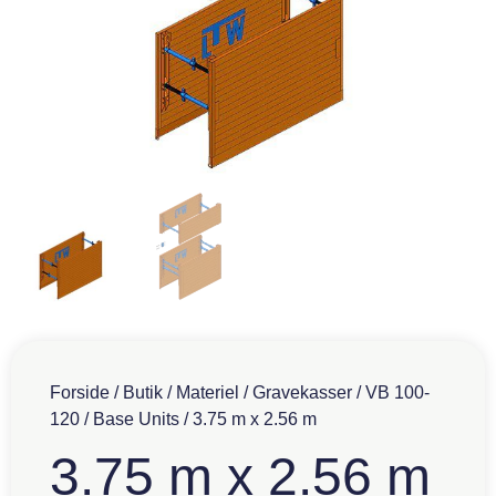
Forside
/
Butik
/
Materiel
/
Gravekasser
/
VB 100-
120
/
Base Units
/ 3.75 m x 2.56 m
3.75 m x 2.56 m