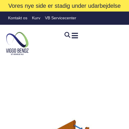
Vores nye side er stadig under udarbejdelse
Kontakt os
Kurv
VB Servicecenter