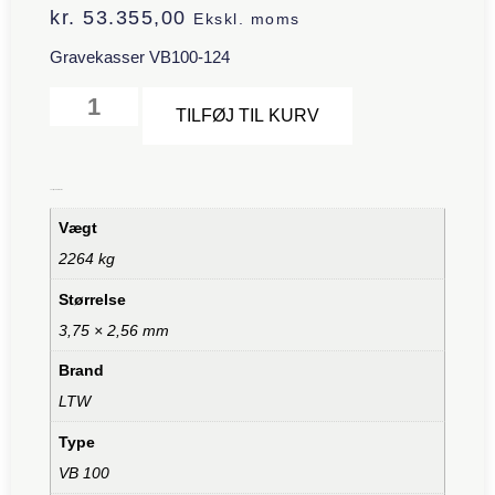
kr.
53.355,00
Ekskl. moms
Gravekasser VB100-124
Alternative:
TILFØJ TIL KURV
Yderligere information
Vægt
2264 kg
Størrelse
3,75 × 2,56 mm
Brand
LTW
Type
VB 100