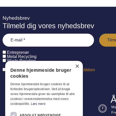
Nyhedsbrev
Tilmeld dig vores nyhedsbrev
Entreprenør
Metal Recycling
Waste Recyling
×
Denne hjemmeside bruger
Jeg har læst og accepterer
persondatapolitikken
cookies
Denne hjemmeside bruger cookies til at
forbedre brugeroplevelsen. Ved at bruge
vores hjemmeside giver du samtykke til alle
Å
cookies i overensstemmelse med vores
cookiepolitik.
Læs mere
Ma
Fr
ABSOLUT NØDVENDIGE