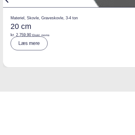
Materiel
,
Skovle
,
Graveskovle
,
3-4 ton
20 cm
kr.
2.759,90
Ekskl. moms
A
Læs mere
lt
e
r
n
a
ti
v
e
: