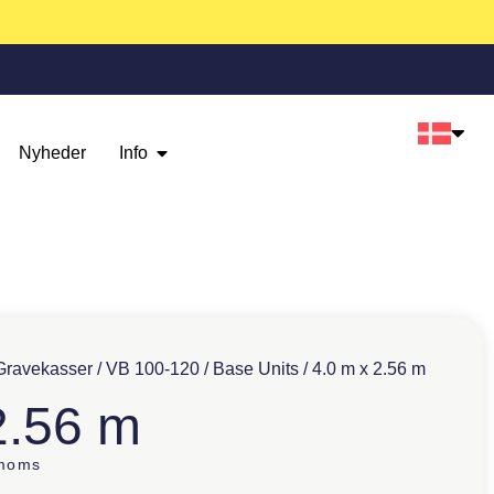
Nyheder
Info
Gravekasser
/
VB 100-120
/
Base Units
/ 4.0 m x 2.56 m
2.56 m
 moms