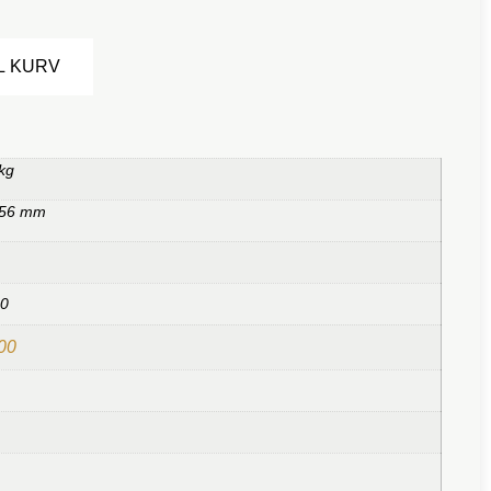
Alternative:
IL KURV
kg
,56 mm
00
00