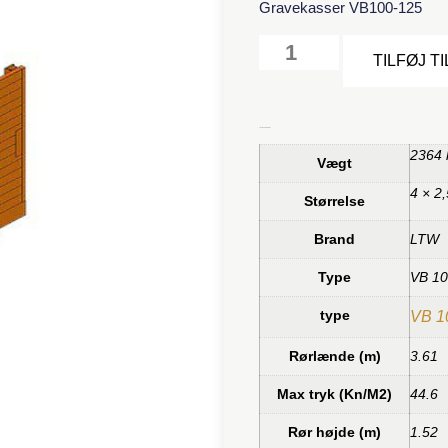
Gravekasser VB100-125
TILFØJ T
Yderligere information
2364 
Vægt
4 × 2
Størrelse
Brand
LTW
Type
VB 1
type
VB 1
Rørlænde (m)
3.61
Max tryk (Kn/M2)
44.6
Rør højde (m)
1.52