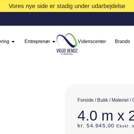
Vores nye side er stadig under udarbejdelse
ering
Entreprenør
Videnscenter
Brands
Forside
/
Butik
/
Materiel
/
4.0 m x 
kr.
54.945,00
Ekskl.