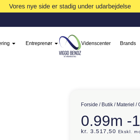
Vores nye side er stadig under udarbejdelse
ering
Entreprenør
Videnscenter
Brands
Forside
/
Butik
/
Materiel
/
0.99m -
kr.
3.517,50
Ekskl. m