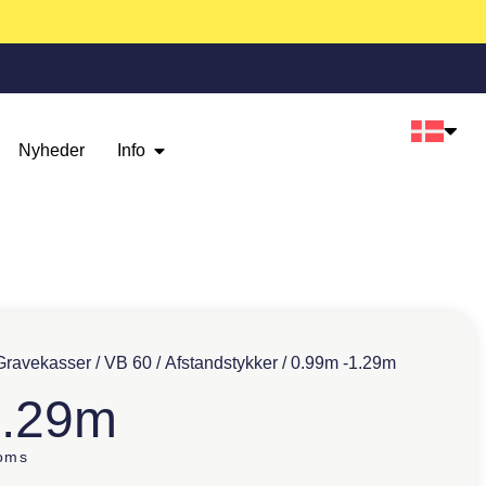
Nyheder
Info
Gravekasser
/
VB 60
/
Afstandstykker
/ 0.99m -1.29m
1.29m
oms