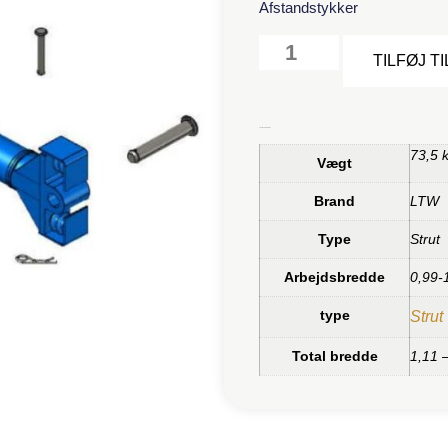
Afstandstykker
TILFØJ T
Yderligere information
73,5 
Vægt
Brand
LTW
Type
Strut
Arbejdsbredde
0,99-
type
Strut
Total bredde
1,11 