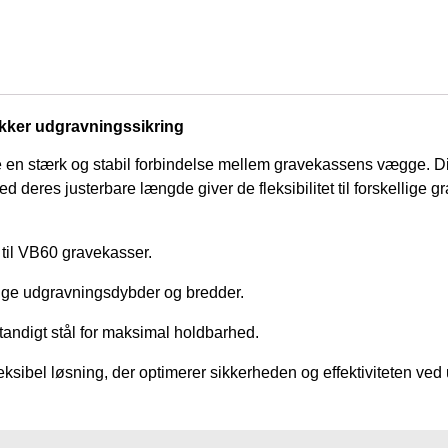
sikker udgravningssikring
kre en stærk og stabil forbindelse mellem gravekassens vægge. Dis
deres justerbare længde giver de fleksibilitet til forskellige g
 til VB60 gravekasser.
ellige udgravningsdybder og bredder.
tandigt stål for maksimal holdbarhed.
eksibel løsning, der optimerer sikkerheden og effektiviteten ve