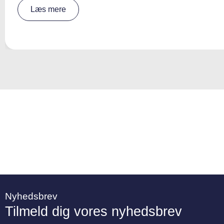
A
Læs mere
lt
e
r
n
a
ti
v
e
:
Nyhedsbrev
Tilmeld dig vores nyhedsbrev