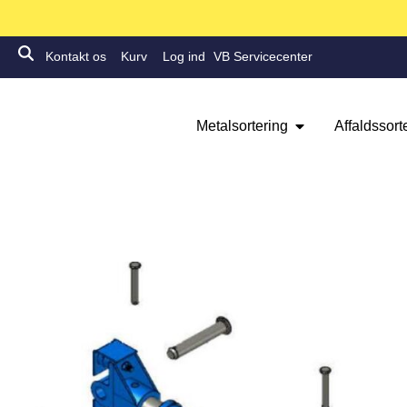
Kontakt os
Kurv
Log ind
VB Servicecenter
Metalsortering
Affaldssort