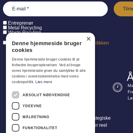
Entreprenør
Metal Recycling
Waste Recyling
×
Denne hjemmeside bruger
Jeg har læst og accepterer
persondatapolitikken
cookies
Denne hjemmeside bruger cookies til at
forbedre brugeroplevelsen. Ved at bruge
vores hjemmeside giver du samtykke til alle
Å
cookies i overensstemmelse med vores
cookiepolitik.
Læs mere
Ma
Fr
ABSOLUT NØDVENDIGE
Lø
YDEEVNE
MÅLRETNING
Vi er mere end leverandører – vi er din strategiske
partner. Vi leverer totalløsninger, der skaber reel
FUNKTIONALITET
værdi for din forretning.