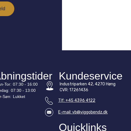
bningstider
Kundeservice
Industriparken 42, 4270 Høng
n-
Tor
:
07:30 - 16:00
CVR: 17261436
edag:
07:30 - 13:00
r-
Søn
:
Lukket
Tlf: +45 4396 4122
E-mail: vb@viggobendz.dk
Quicklinks