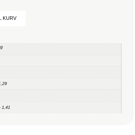
Alternative:
IL KURV
kg
1,29
– 1,41