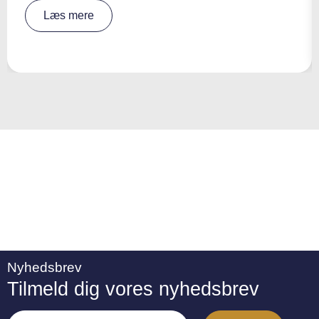
A
Læs mere
lt
e
r
n
a
ti
v
e
:
Nyhedsbrev
Tilmeld dig vores nyhedsbrev