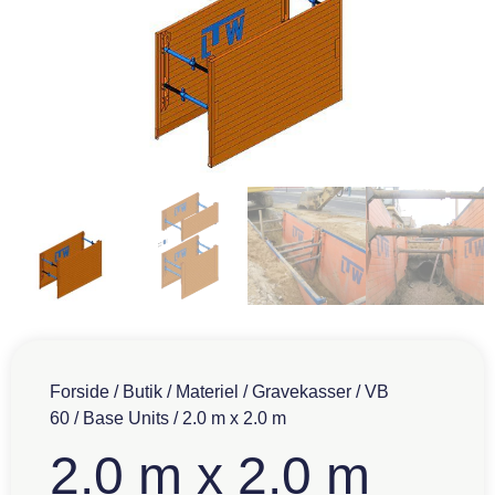
Forside
/
Butik
/
Materiel
/
Gravekasser
/
VB
60
/
Base Units
/ 2.0 m x 2.0 m
2.0 m x 2.0 m