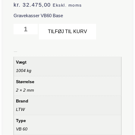
kr.
32.475,00
Ekskl. moms
Gravekasser VB60 Base
Alternative:
TILFØJ TIL KURV
Yderligere information
Vægt
1004 kg
Størrelse
2 × 2 mm
Brand
LTW
Type
VB 60