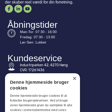
der skaber reel værdi for din forretning.
Åbningstider
Man-
Tor
:
07:30 - 16:00
Fredag:
07:30 - 13:00
Lør-
Søn
:
Lukket
Kundeservice
Industriparken 42, 4270 Høng
CVR: 17261436
×
Tlf: +45 4396 4122
Denne hjemmeside bruger
cookies
E-mail: vb@viggobendz.dk
Denne hjemmeside bruger cookies til at
Quicklinks
forbedre brugeroplevelsen. Ved at bruge
vores hjemmeside giver du samtykke til alle
Persondatapolitik
cookies i overensstemmelse med vores