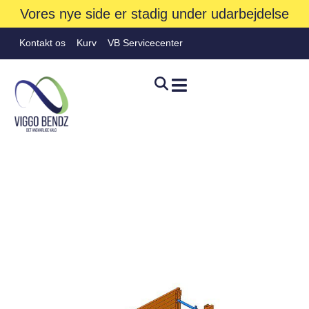
Vores nye side er stadig under udarbejdelse
Kontakt os
Kurv
VB Servicecenter