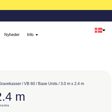
Nyheder
Info
Gravekasser
/
VB 60
/
Base Units
/ 3.0 m x 2.4 m
2.4 m
 moms