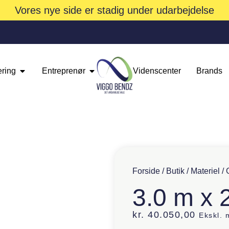
Vores nye side er stadig under udarbejdelse
ering
Entreprenør
Videnscenter
Brands
Forside
/
Butik
/
Materiel
/
3.0 m x 
kr.
40.050,00
Ekskl.