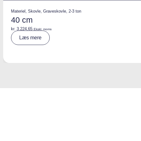
Materiel
,
Skovle
,
Graveskovle
,
2-3 ton
40 cm
kr.
3.224,65
Ekskl. moms
A
Læs mere
lt
e
r
n
a
ti
v
e
: