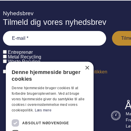
Nyhedsbrev
Tilmeld dig vores nyhedsbrev
Entreprenør
Metal Recycling
Waste Recyling
×
Denne hjemmeside bruger
Jeg har læst og accepterer
persondatapolitikken
cookies
Denne hjemmeside bruger cookies til at
forbedre brugeroplevelsen. Ved at bruge
vores hjemmeside giver du samtykke til alle
Å
cookies i overensstemmelse med vores
cookiepolitik.
Læs mere
Ma
Fr
ABSOLUT NØDVENDIGE
Lø