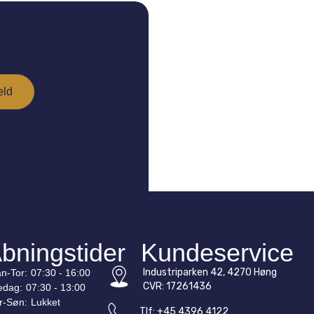
bningstider
Kundeservice
Industriparken 42, 4270 Høng
n-
Tor
:
07:30 - 16:00
CVR: 17261436
edag:
07:30 - 13:00
r-
Søn
:
Lukket
Tlf: +45 4396 4122