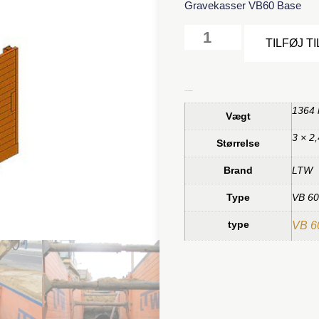
Gravekasser VB60 Base
TILFØJ T
Yderligere information
1364 
Vægt
3 × 2
Størrelse
Brand
LTW
Type
VB 60
type
VB 6