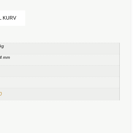
Alternative:
IL KURV
kg
,4 mm
0