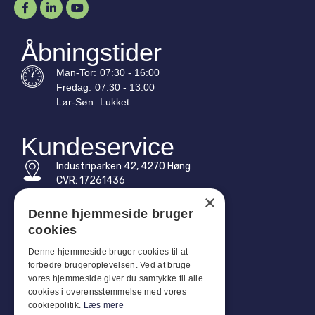
Åbningstider
Man-
Tor
:
07:30 - 16:00
Fredag:
07:30 - 13:00
Lør-
Søn
:
Lukket
Kundeservice
Industriparken 42, 4270 Høng
CVR: 17261436
×
Tlf: +45 4396 4122
Denne hjemmeside bruger
cookies
E-mail: vb@viggobendz.dk
Denne hjemmeside bruger cookies til at
Quicklinks
forbedre brugeroplevelsen. Ved at bruge
vores hjemmeside giver du samtykke til alle
Persondatapolitik
cookies i overensstemmelse med vores
Salgs- og leveringsbetingelser
cookiepolitik.
Læs mere