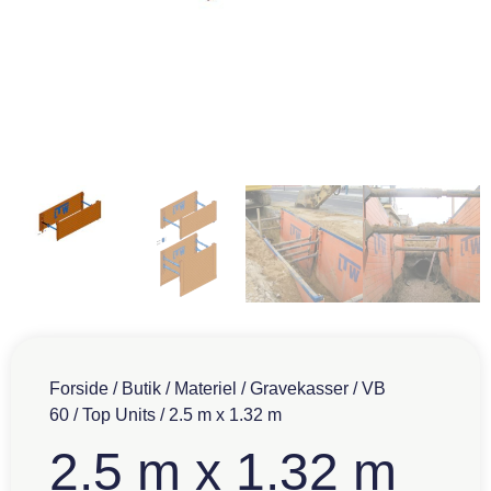
Forside
/
Butik
/
Materiel
/
Gravekasser
/
VB
60
/
Top Units
/ 2.5 m x 1.32 m
2.5 m x 1.32 m