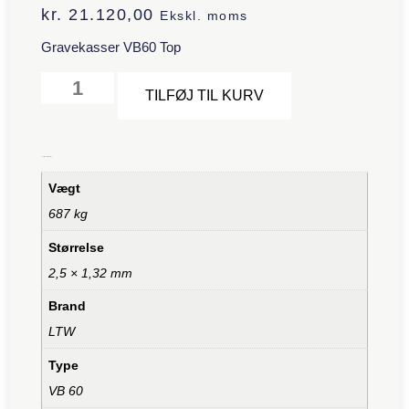
kr.
21.120,00
Ekskl. moms
Gravekasser VB60 Top
Alternative:
TILFØJ TIL KURV
Yderligere information
Vægt
687 kg
Størrelse
2,5 × 1,32 mm
Brand
LTW
Type
VB 60