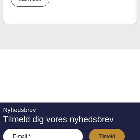
e
r
n
a
ti
v
e
:
Nyhedsbrev
Tilmeld dig vores nyhedsbrev