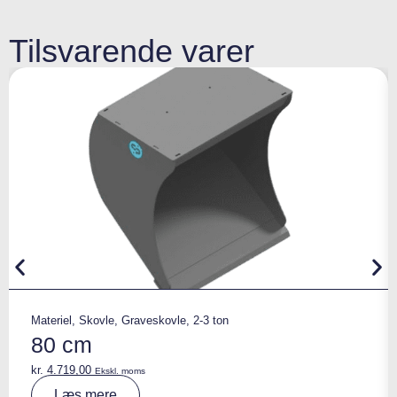
Tilsvarende varer
Materiel
,
Skovle
,
Graveskovle
,
2-3 ton
80 cm
kr.
4.719,00
Ekskl. moms
A
Læs mere
lt