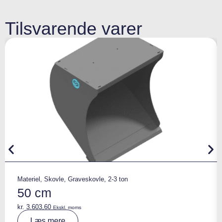
Tilsvarende varer
Materiel
,
Skovle
,
Graveskovle
,
2-3 ton
50 cm
kr.
3.603,60
Ekskl. moms
A
Læs mere
lt