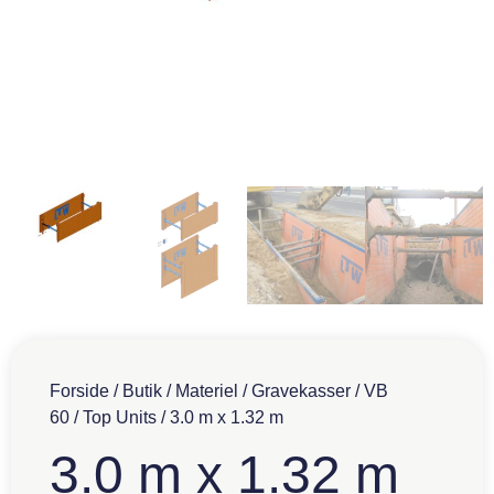
Forside
/
Butik
/
Materiel
/
Gravekasser
/
VB
60
/
Top Units
/ 3.0 m x 1.32 m
3.0 m x 1.32 m