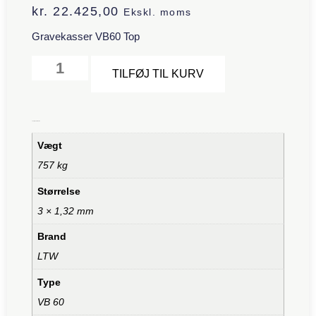
kr.
22.425,00
Ekskl. moms
Gravekasser VB60 Top
Alternative:
TILFØJ TIL KURV
Yderligere information
Vægt
757 kg
Størrelse
3 × 1,32 mm
Brand
LTW
Type
VB 60