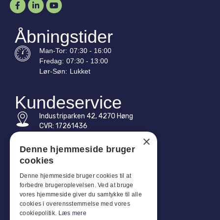
Åbningstider
Man-
Tor
:
07:30 - 16:00
Fredag:
07:30 - 13:00
Lør-
Søn
:
Lukket
Kundeservice
Industriparken 42, 4270 Høng
CVR: 17261436
×
Tlf: +45 4396 4122
Denne hjemmeside bruger
cookies
E-mail: vb@viggobendz.dk
Denne hjemmeside bruger cookies til at
Quicklinks
forbedre brugeroplevelsen. Ved at bruge
vores hjemmeside giver du samtykke til alle
Persondatapolitik
cookies i overensstemmelse med vores
Salgs- og leveringsbetingelser
cookiepolitik.
Læs mere