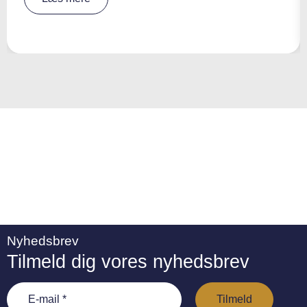
e
r
n
a
ti
v
e
:
Nyhedsbrev
Tilmeld dig vores nyhedsbrev