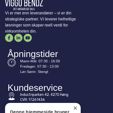
Vi er mer enn leverandører – vi er din
strategiske partner. Vi leverer helhetlige
løsninger som skaper reell verdi for
virksomheten din.
Åpningstider
Mann-
Mål
:
07:30 - 16:00
Fredager:
07:30 - 13:00
Lør-
Sønn
:
Stengt
Kundeservice
Industriparken 42, 4270 Høng
CVR: 17261436
×
Tlf: +45 4396 4122
Denne hjemmeside bruger