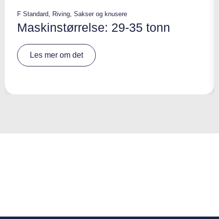
F Standard
,
Riving
,
Sakser og knusere
Maskinstørrelse: 29-35 tonn
A
Les mer om det
lt
e
r
n
a
ti
v
e
: