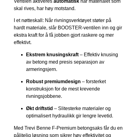
Ventilen aktiveres
automatisk
når materialet som
skal rives, har høy motstand.
I et nøtteskall: Når rivningsverktøyet støter på
hardt materiale, slår BOOSTER-ventilen inn og gir
ekstra kraft for å få jobben gjort raskere og mer
effektivt.
Ekstrem knusingskraft
– Effektiv knusing
av betong med presis separasjon av
armeringsjern.
Robust premiumdesign
– forsterket
konstruksjon for de mest krevende
rivningsjobbene.
Økt driftstid
– Slitesterke materialer og
optimalisert hydraulikk gir lengre levetid.
Med Trevi Benne F-Premium betongsaks får du en
pålitelig løsning som sikrer høy effektivitet og