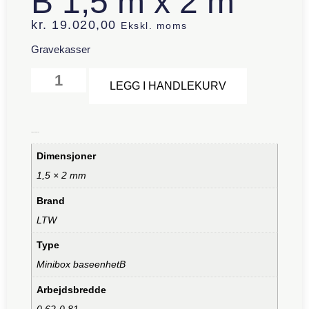
B 1,5 m x 2 m
kr.
19.020,00
Ekskl. moms
Gravekasser
Alternative:
LEGG I HANDLEKURV
Tilleggsinformasjon
Dimensjoner
1,5 × 2 mm
Brand
LTW
Type
Minibox baseenhetB
Arbejdsbredde
0,62-0,81