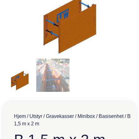
Hjem
/
Utstyr
/
Gravekasser
/
Minibox
/
Basisenhet
/ B
1,5 m x 2 m