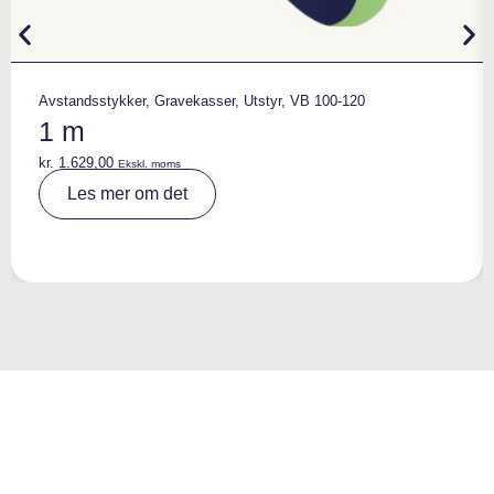
Avstandsstykker
,
Gravekasser
,
Utstyr
,
VB 100-120
1 m
kr.
1.629,00
Ekskl. moms
A
Les mer om det
lt
e
r
n
a
ti
v
e
: