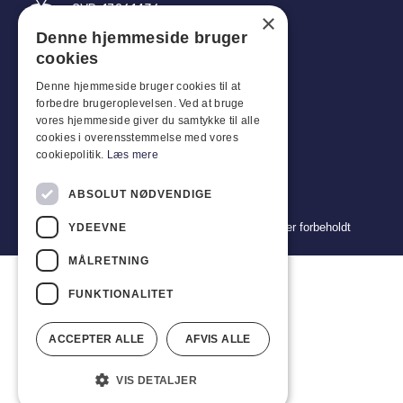
CVR: 17261436
×
Denne hjemmeside bruger
Tlf: +45 4396 4122
cookies
E-post: vb@viggobendz.dk
Denne hjemmeside bruger cookies til at
forbedre brugeroplevelsen. Ved at bruge
Quicklinks
vores hjemmeside giver du samtykke til alle
cookies i overensstemmelse med vores
Retningslinjer for personvern
cookiepolitik.
Læs mere
Vilkår og betingelser for salg og levering
ABSOLUT NØDVENDIGE
Copyright 2024 © Viggo Bendz. Alle rettigheter forbeholdt
YDEEVNE
MÅLRETNING
FUNKTIONALITET
ACCEPTER ALLE
AFVIS ALLE
VIS DETALJER