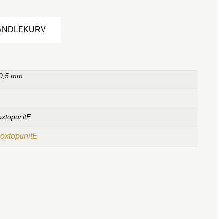
Alternative:
HANDLEKURV
 0,5 mm
oxtopunitE
boxtopunitE