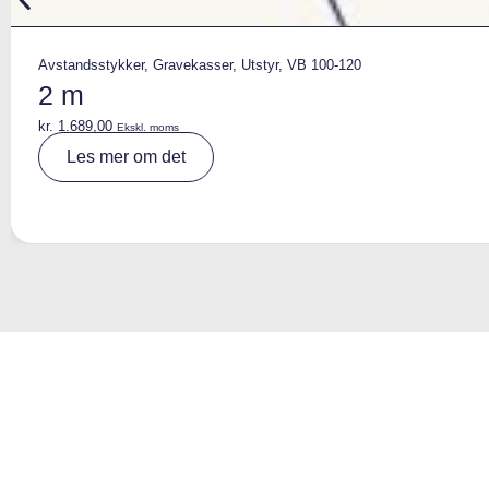
Avstandsstykker
,
Gravekasser
,
Utstyr
,
VB 100-120
2 m
kr.
1.689,00
Ekskl. moms
A
Les mer om det
lt
e
r
n
a
ti
v
e
: