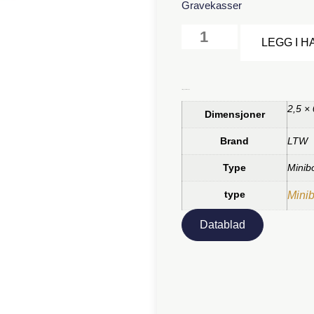
Gravekasser
LEGG I 
Tilleggsinformasjon
2,5 ×
Dimensjoner
Brand
LTW
Type
Minib
type
Mini
Datablad