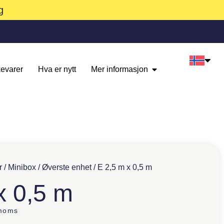
g
evarer
Hva er nytt
Mer informasjon
r
/
Minibox
/
Øverste enhet
/ E 2,5 m x 0,5 m
x 0,5 m
 moms