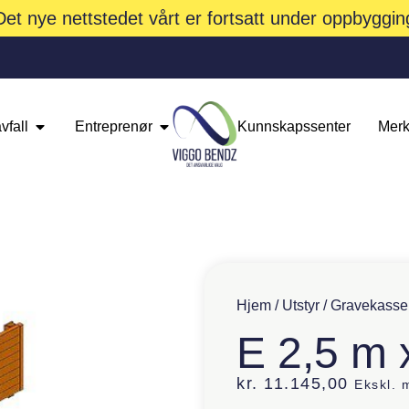
Det nye nettstedet vårt er fortsatt under oppbyggin
vfall
Entreprenør
Kunnskapssenter
Merk
Hjem
/
Utstyr
/
Gravekasse
E 2,5 m 
kr.
11.145,00
Ekskl.