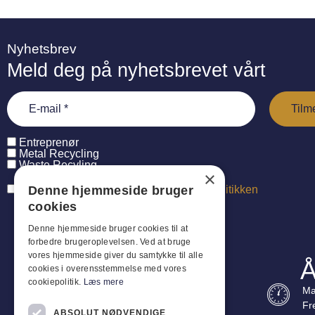
Nyhetsbrev
Meld deg på nyhetsbrevet vårt
Entreprenør
Metal Recycling
Waste Recyling
×
Denne hjemmeside bruger
Jeg har læst og accepterer
persondatapolitikken
cookies
Denne hjemmeside bruger cookies til at
forbedre brugeroplevelsen. Ved at bruge
vores hjemmeside giver du samtykke til alle
Å
cookies i overensstemmelse med vores
cookiepolitik.
Læs mere
Ma
Fr
ABSOLUT NØDVENDIGE