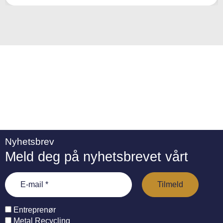
ti
v
e
:
Nyhetsbrev
Meld deg på nyhetsbrevet vårt
Entreprenør
Metal Recycling