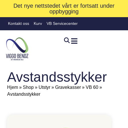
Det nye nettstedet vårt er fortsatt under
oppbygging
Kontakt oss
Kurv
VB Servicecenter
Avstandsstykker
Hjem
»
Shop
»
Utstyr
»
Gravekasser
»
VB 60
»
Avstandsstykker