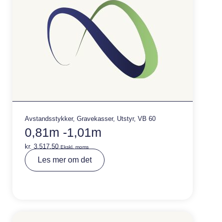
Avstandsstykker
,
Gravekasser
,
Utstyr
,
VB 60
0,81m -1,01m
kr.
3.517,50
Ekskl. moms
A
Les mer om det
lt
e
r
n
a
ti
v
e