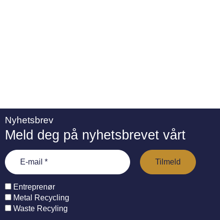
e
:
Nyhetsbrev
Meld deg på nyhetsbrevet vårt
Entreprenør
Metal Recycling
Waste Recyling