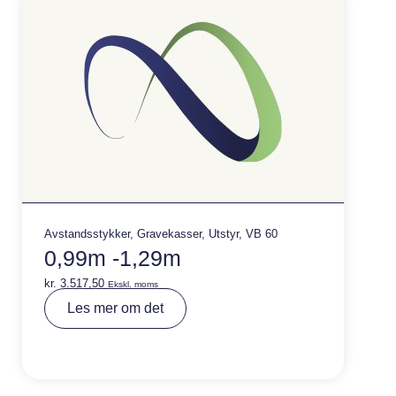
:
Avstandsstykker
,
Gravekasser
,
Utstyr
,
VB 60
0,99m -1,29m
kr.
3.517,50
Ekskl. moms
A
Les mer om det
lt
e
r
n
a
ti
v