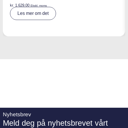
kr.
1.629,00
Ekskl. moms
A
Les mer om det
lt
e
r
n
a
ti
v
e
:
Nyhetsbrev
Meld deg på nyhetsbrevet vårt