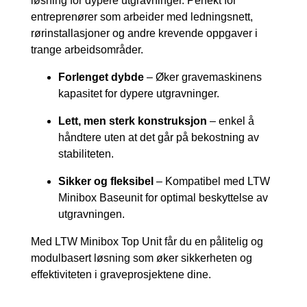
løsning for dypere utgravninger. Perfekt for
entreprenører som arbeider med ledningsnett,
rørinstallasjoner og andre krevende oppgaver i
trange arbeidsområder.
Forlenget dybde
– Øker gravemaskinens
kapasitet for dypere utgravninger.
Lett, men sterk konstruksjon
– enkel å
håndtere uten at det går på bekostning av
stabiliteten.
Sikker og fleksibel
– Kompatibel med LTW
Minibox Baseunit for optimal beskyttelse av
utgravningen.
Med LTW Minibox Top Unit får du en pålitelig og
modulbasert løsning som øker sikkerheten og
effektiviteten i graveprosjektene dine.