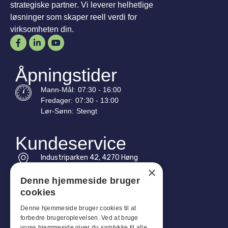
strategiske partner. Vi leverer helhetlige
løsninger som skaper reell verdi for
virksomheten din.
Åpningstider
Mann-
Mål
:
07:30 - 16:00
Fredager:
07:30 - 13:00
Lør-
Sønn
:
Stengt
Kundeservice
Industriparken 42, 4270 Høng
CVR: 17261436
×
Denne hjemmeside bruger
Tlf: +45 4396 4122
cookies
E-post: vb@viggobendz.dk
Denne hjemmeside bruger cookies til at
forbedre brugeroplevelsen. Ved at bruge
vores hjemmeside giver du samtykke til alle