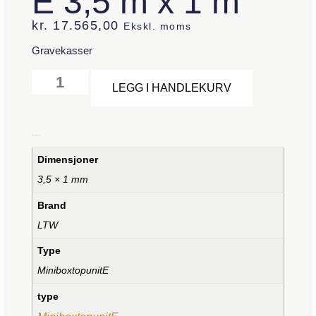
E 3,5 m x 1 m
kr.
17.565,00
Ekskl. moms
Gravekasser
Alternative:
LEGG I HANDLEKURV
Tilleggsinformasjon
Dimensjoner
3,5 × 1 mm
Brand
LTW
Type
MiniboxtopunitE
type