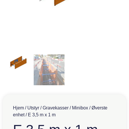
Hjem
/
Utstyr
/
Gravekasser
/
Minibox
/
Øverste
enhet
/ E 3,5 m x 1 m