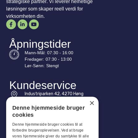
strategiske partner. Vi leverer helhetlige
løsninger som skaper reell verdi for
virksomheten din.
Åpningstider
Mann-
Mål
:
07:30 - 16:00
Fredager:
07:30 - 13:00
Lør-
Sønn
:
Stengt
Kundeservice
Industriparken 42, 4270 Høng
CVR: 17261436
×
Denne hjemmeside bruger
Tlf: +45 4396 4122
cookies
E-post: vb@viggobendz.dk
Denne hjemmeside bruger cookies til at
forbedre brugeroplevelsen. Ved at bruge
vores hjemmeside giver du samtykke til alle