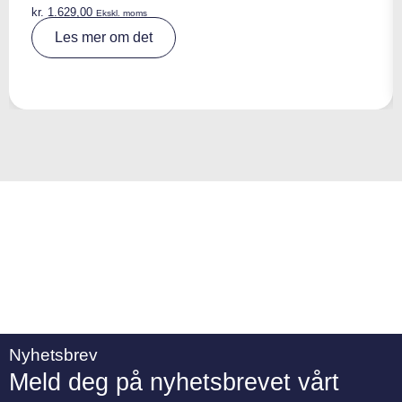
kr.
1.629,00
Ekskl. moms
A
Les mer om det
lt
e
r
n
a
ti
v
e
:
Nyhetsbrev
Meld deg på nyhetsbrevet vårt