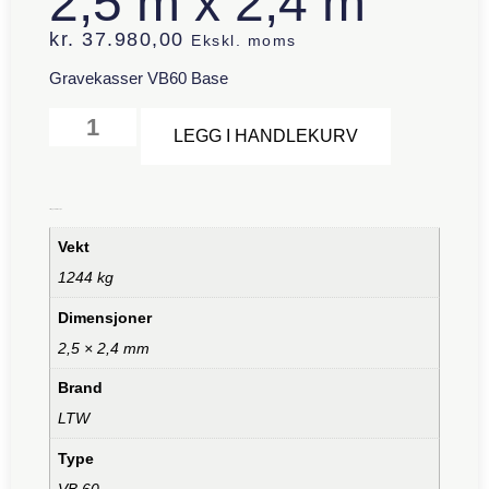
2,5 m x 2,4 m
kr.
37.980,00
Ekskl. moms
Gravekasser VB60 Base
Alternative:
LEGG I HANDLEKURV
Tilleggsinformasjon
Vekt
1244 kg
Dimensjoner
2,5 × 2,4 mm
Brand
LTW
Type
VB 60