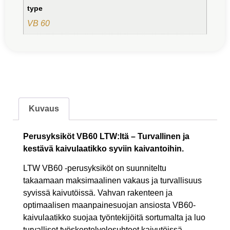
type
VB 60
Kuvaus
Perusyksiköt VB60 LTW:ltä – Turvallinen ja
kestävä kaivulaatikko syviin kaivantoihin.
LTW VB60 -perusyksiköt on suunniteltu
takaamaan maksimaalinen vakaus ja turvallisuus
syvissä kaivutöissä. Vahvan rakenteen ja
optimaalisen maanpainesuojan ansiosta VB60-
kaivulaatikko suojaa työntekijöitä sortumalta ja luo
turvalliset työskentelyolosuhteet kaivutöissä,