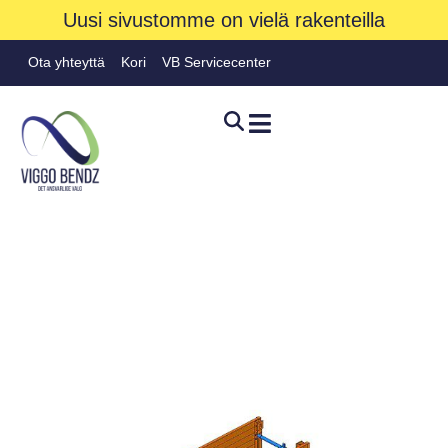
Uusi sivustomme on vielä rakenteilla
Ota yhteyttä
Kori
VB Servicecenter