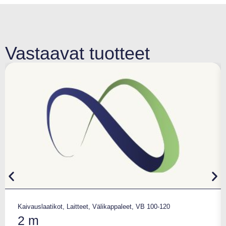
Vastaavat tuotteet
Kaivauslaatikot
,
Laitteet
,
Välikappaleet
,
VB 100-120
2 m