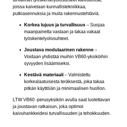
joissa kaivetaan kunnallistekniikkaa,
putkiasennuksia ja muita rakennustehtäviä.
Korkea lujuus ja turvallisuus
– Suojaa
maanpainetta vastaan ja takaa vakaat
työskentelyolosuhteet.
Joustava modulaarinen rakenne
–
Voidaan yhdistää muihin VB60-yksiköihin
syvyyden lisäämiseksi.
Kestävä materiaali
– Valmistettu
korkealaatuisesta teräksestä, joka takaa
pitkän käyttöiän ja minimaalisen huollon.
LTW VB60 -perusyksikön avulla saat luotettavan
ja joustavan ratkaisun, joka optimoi
kaivuhankkeidesi turvallisuuden ja tehokkuuden.