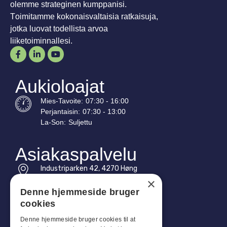
olemme strateginen kumppanisi.
Toimitamme kokonaisvaltaisia ratkaisuja,
jotka luovat todellista arvoa
liiketoiminnallesi.
Aukioloajat
Mies-
Tavoite
:
07:30 - 16:00
Perjantaisin:
07:30 - 13:00
La-
Son
:
Suljettu
Asiakaspalvelu
Industriparken 42, 4270 Høng
CVR: 17261436
×
Denne hjemmeside bruger
Puh: +45 4396 4122
cookies
Sähköposti: vb@viggobendz.dk
Denne hjemmeside bruger cookies til at