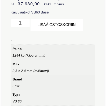
kr.
37.980,00
Ekskl. moms
Kaivulaatikot VB60 Base
Alternative:
LISÄÄ OSTOSKORIIN
Lisätiedot
Paino
1244 kg (kilogramma)
Mitat
2,5 × 2,4 mm (millimetri)
Brand
LTW
Type
VB 60