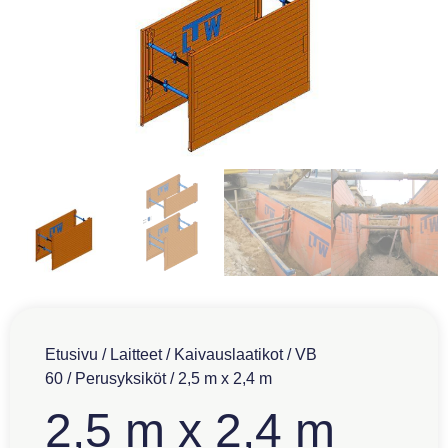
Etusivu
/
Laitteet
/
Kaivauslaatikot
/
VB
60
/
Perusyksiköt
/ 2,5 m x 2,4 m
2,5 m x 2,4 m