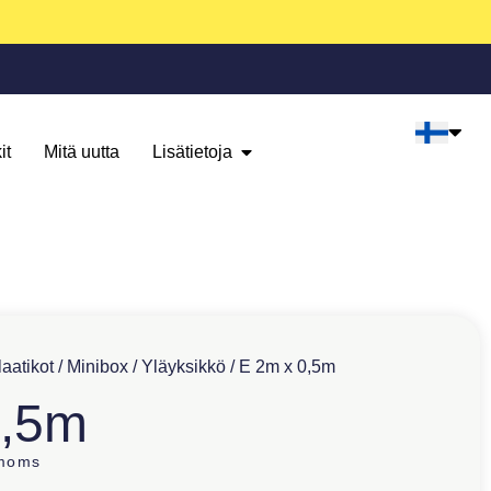
it
Mitä uutta
Lisätietoja
aatikot
/
Minibox
/
Yläyksikkö
/ E 2m x 0,5m
0,5m
 moms