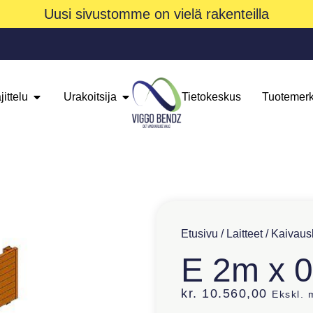
Uusi sivustomme on vielä rakenteilla
jittelu
Urakoitsija
Tietokeskus
Tuotemerk
Etusivu
/
Laitteet
/
Kaivausl
E 2m x 
kr.
10.560,00
Ekskl.