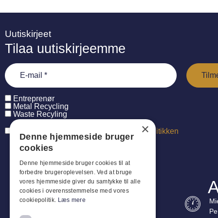
Uutiskirjeet
Tilaa uutiskirjeemme
Entreprenør
Metal Recycling
Waste Recyling
×
Jeg har læst og accepterer
persondatapolitikken
Denne hjemmeside bruger
cookies
Denne hjemmeside bruger cookies til at
forbedre brugeroplevelsen. Ved at bruge
A
vores hjemmeside giver du samtykke til alle
cookies i overensstemmelse med vores
cookiepolitik.
Læs mere
Mi
Pe