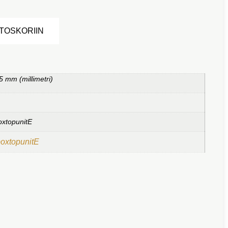
Alternative:
STOSKORIIN
5 mm (millimetri)
oxtopunitE
boxtopunitE