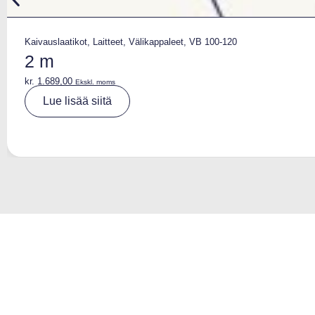
Kaivauslaatikot
,
Laitteet
,
Välikappaleet
,
VB 100-120
2 m
kr.
1.689,00
Ekskl. moms
A
Lue lisää siitä
lt
e
r
n
a
ti
v
e
: