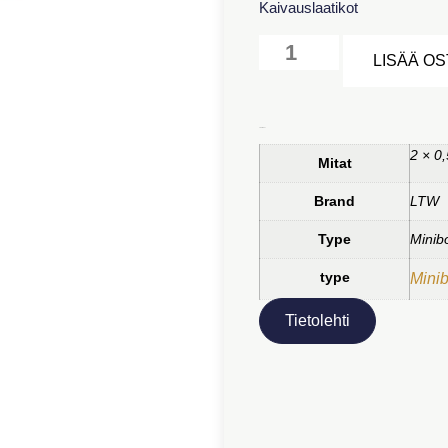
Kaivauslaatikot
LISÄÄ O
Lisätiedot
2 × 0,
Mitat
Brand
LTW
Type
Minib
type
Mini
Tietolehti