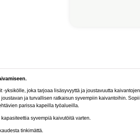
aivamiseen.
-yksikölle, joka tarjoaa lisäsyvyyttä ja joustavuutta kaivanto
joustavan ja turvallisen ratkaisun syvempiin kaivantoihin. Sopii 
ehtävien parissa kapeilla työalueilla.
kapasiteettia syvempiä kaivutöitä varten.
kaudesta tinkimättä.