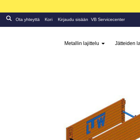
Ota yhteyttä
Kori
Kirjaudu sisään
VB Servicecenter
Metallin lajittelu
Jätteiden la